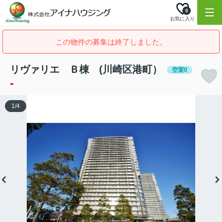
0
お気に入り
この物件の募集は終了しました。
リヴァリエ Ｂ棟 (川崎区港町）
空室0
-
1
/
4