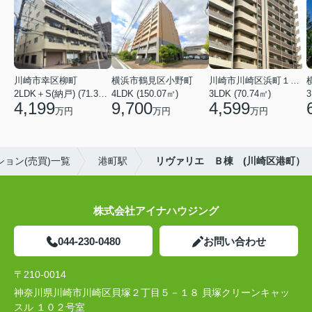
川崎市幸区柳町
横浜市鶴見区小野町
川崎市川崎区浜町１丁目
2LDK＋S(納戸) (71.36㎡)
4LDK (150.07㎡)
3LDK (70.74㎡)
3
4,199
9,700
4,599
万円
万円
万円
ョン(売買)一覧
港町駅
リヴァリエ Ｂ棟 (川崎区港町）
株式会社アイナハウジング
044-230-0480
お問い合わせ
〒210-0014
神奈川県川崎市川崎区貝塚２丁目５－１８ 貝塚クリーンキャッ
スル １０２号室