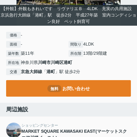
【外観】外観もきれいです リヴァリエＢ 4LDK 充実の共用施設
京浜急行大師線「港町」駅 徒歩2分 平成27年築 室内コンディショ
ン良好 ペット飼育可
-
価格
-
4LDK
面積
間取り
築11年
13階/29階建
築年数
所在階
神奈川県
川崎市川崎区
港町
所在地
京急大師線
「
港町
」駅 徒歩2分
交通
お問い合わせ
無料
周辺施設
ショッピングセンター
MARKET SQUARE KAWASAKI EAST(マーケットスク