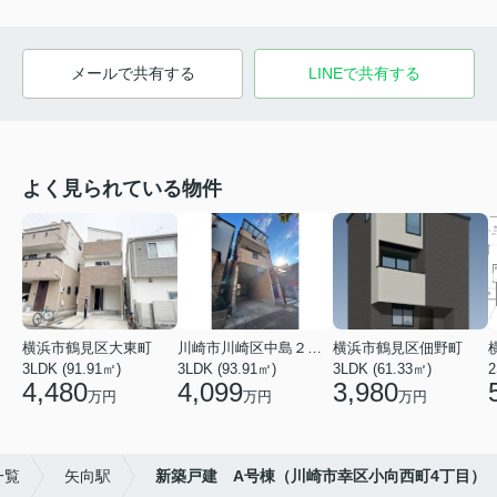
メールで共有する
LINEで共有する
よく見られている物件
横浜市鶴見区大東町
川崎市川崎区中島２丁目
横浜市鶴見区佃野町
3LDK (91.91㎡)
3LDK (93.91㎡)
3LDK (61.33㎡)
2
4,480
4,099
3,980
万円
万円
万円
一覧
矢向駅
新築戸建 A号棟（川崎市幸区小向西町4丁目）