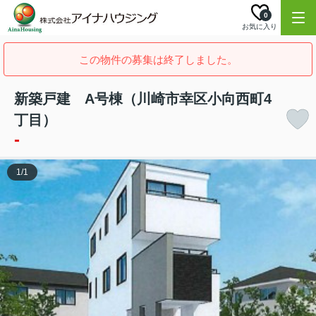
0
お気に入り
この物件の募集は終了しました。
新築戸建 A号棟（川崎市幸区小向西町4
丁目）
-
1
/
1