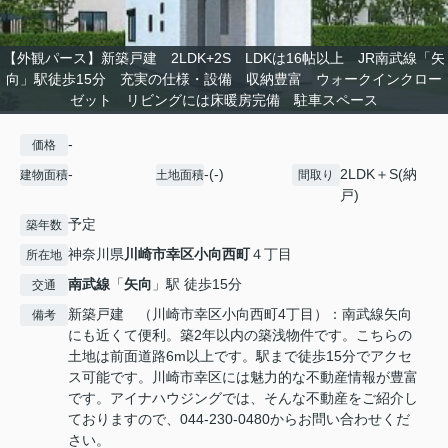
【外観パース】新築戸建 2LDK+2S LDKは16帖以上 JR南武線「矢
向」駅徒歩15分 充実の仕様・設備 収納豊富 ウォークインクロー
ゼット リビングには床暖房完備 駐車スペース
-
価格
-
-(-)
2LDK＋S(納
建物面積
土地面積
間取り
戸)
予定
築年数
神奈川県
川崎市幸区
小向西町
４丁目
所在地
南武線
「
矢向
」駅 徒歩15分
交通
新築戸建 （川崎市幸区小向西町4丁目）：南武線矢向
備考
にも近くて便利。築2年以内の築浅物件です。こちらの
土地は前面道路6m以上です。駅まで徒歩15分でアクセ
ス可能です。川崎市幸区には魅力的な不動産情報が豊富
です。アイナハウジングでは、そんな不動産をご紹介し
ておりますので、044-230-0480からお問い合わせくだ
さい。