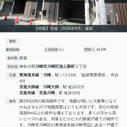
【外観】現地（2025年9月）撮影
-
価格
-
-(-)
4LDK
建物面積
土地面積
間取り
新築
築年数
神奈川県
川崎市川崎区
池上新町
２丁目
所在地
東海道本線
「
川崎
」駅 バス13分 「臨港警察署前」 停歩
交通
4分
京急大師線
「
川崎大師
」駅 徒歩22分
京急本線
「
京急川崎
」駅 徒歩16分
築2年以内の築浅物件です。地盤が弱いと大惨事になり
備考
かねませんので地盤調査はとても大切です。安心の前面
道路6m以上の条件を備えております。多くの方から高
いニーズのある、内装もピカピカの新築戸建ての物件で
す。川崎市川崎区の東海道本線川崎周辺にある一戸建て