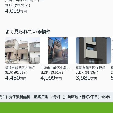
3LDK (93.91㎡)
4,099
万円
よく見られている物件
横浜市鶴見区大東町
川崎市川崎区中島２丁目
横浜市鶴見区佃野町
3LDK (91.91㎡)
3LDK (93.91㎡)
3LDK (61.33㎡)
2
4,480
4,099
3,980
万円
万円
万円
売主仲介手数料無料 新築戸建 2号棟（川崎区池上新町2丁目）全3棟