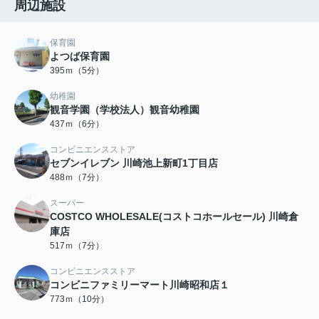
周辺施設
保育園
よつば保育園
395ｍ（5分）
幼稚園
観音学園（学校法人）観音幼稚園
437ｍ（6分）
コンビニエンスストア
セブンイレブン 川崎池上新町1丁目店
488ｍ（7分）
スーパー
COSTCO WHOLESALE(コストコホールセール) 川崎倉
庫店
517ｍ（7分）
コンビニエンスストア
コンビニファミリーマート川崎昭和店１
773ｍ（10分）