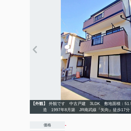
【外観】
外観です 中古戸建 3LDK 敷地面積：51.
造 1997年8月築 JR南武線『矢向』徒歩1
-
価格