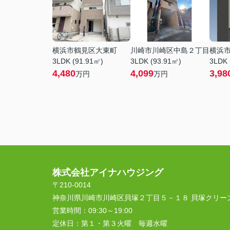
横浜市鶴見区大東町
川崎市川崎区中島２丁目
横浜
3LDK (91.91㎡)
3LDK (93.91㎡)
3LDK 
4,480
4,099
3,98
万円
万円
株式会社アイナハウジング
〒210-0014
神奈川県川崎市川崎区貝塚２丁目５－１８ 貝塚クリー
営業時間：
09:30～19:00
定休日：
第１・第３火曜 毎週水曜