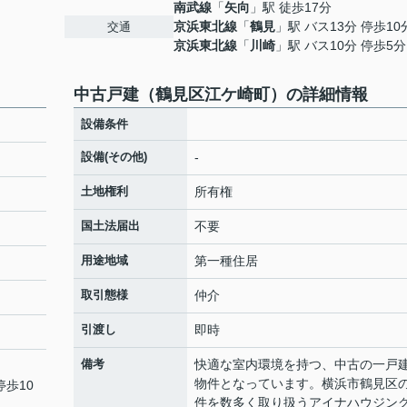
南武線
「
矢向
」駅 徒歩17分
京浜東北線
「
鶴見
」駅 バス13分 停歩10
交通
京浜東北線
「
川崎
」駅 バス10分 停歩5分
中古戸建（鶴見区江ケ崎町）の詳細情報
設備条件
設備(その他)
-
土地権利
所有権
国土法届出
不要
用途地域
第一種住居
取引態様
仲介
引渡し
即時
備考
快適な室内環境を持つ、中古の一戸
物件となっています。横浜市鶴見区
停歩10
件を数多く取り扱うアイナハウジン