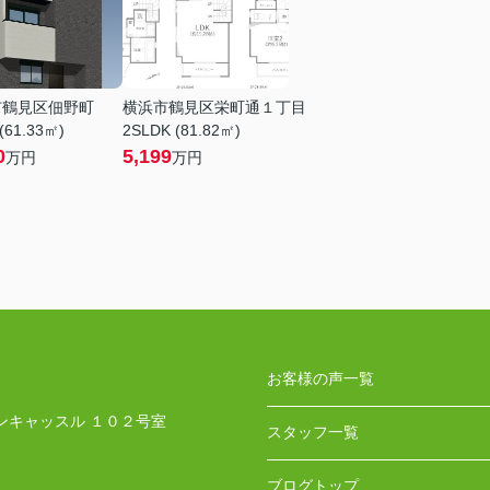
市鶴見区佃野町
横浜市鶴見区栄町通１丁目
(61.33㎡)
2SLDK (81.82㎡)
0
5,199
万円
万円
お客様の声一覧
ンキャッスル １０２号室
スタッフ一覧
ブログトップ