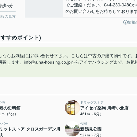
でご連絡ください。044-230-0480か
停歩5分
のお問い合わせをお待ちしておりま
情報の見方
情報
すすめポイント)
しならお気軽にお問い合わせ下さい。こちらは中古の戸建て物件です。
。info@aina-housing.co.jpからアイナハウジングまで、お気
の他
ドラッグストア
気の史料館
アイセイ薬局 川崎小倉店
01ｍ（6分）
461ｍ（6分）
ーパー
公園
ミットストア クロスガーデン川
新鶴見公園
店
527ｍ（7分）