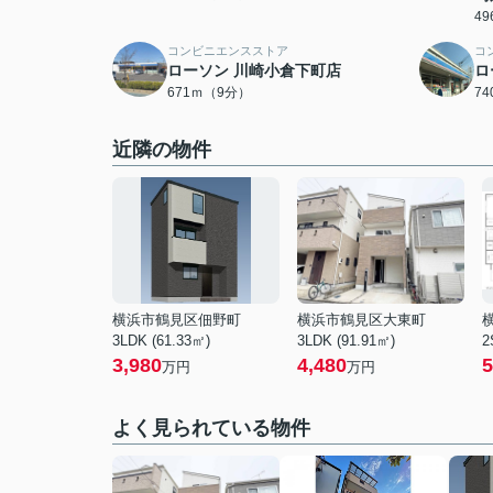
4
コンビニエンスストア
コ
ローソン 川崎小倉下町店
ロ
671ｍ（9分）
7
近隣の物件
横浜市鶴見区佃野町
横浜市鶴見区大東町
3LDK (61.33㎡)
3LDK (91.91㎡)
2
3,980
4,480
5
万円
万円
よく見られている物件