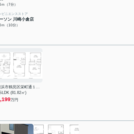
96ｍ（7分）
ンビニエンスストア
ーソン 川崎小倉店
40ｍ（10分）
横浜市鶴見区栄町通１丁目
SLDK (81.82㎡)
,199
万円