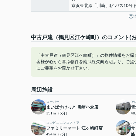
京浜東北線
「
川崎
」駅 バス10分 
中古戸建（鶴見区江ケ崎町）のコメント(お
「中古戸建（鶴見区江ケ崎町）」の物件情報をお探
客様が心から喜ぶ物件を南武線矢向近辺より、ご提供致します
にご要望をお聞かせ下さい。
周辺施設
スーパー
そ
まいばすけっと 川崎小倉店
電
351ｍ（5分）
4
コンビニエンスストア
ス
ファミリーマート 江ヶ崎町店
サ
494ｍ（7分）
崎