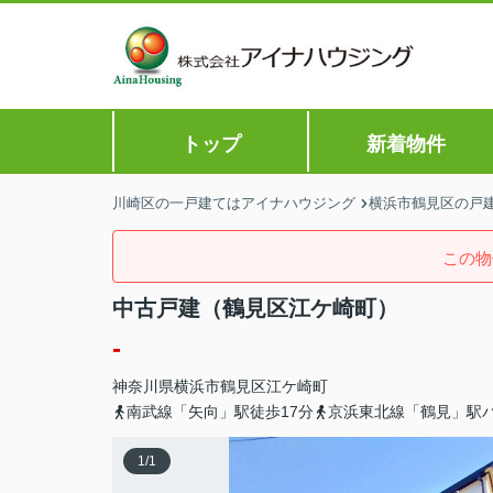
トップ
新着物件
川崎区の一戸建てはアイナハウジング
横浜市鶴見区の戸建
この物
中古戸建（鶴見区江ケ崎町）
-
神奈川県
横浜市鶴見区
江ケ崎町
南武線「矢向」駅徒歩17分
京浜東北線「鶴見」駅バ
1
/
1