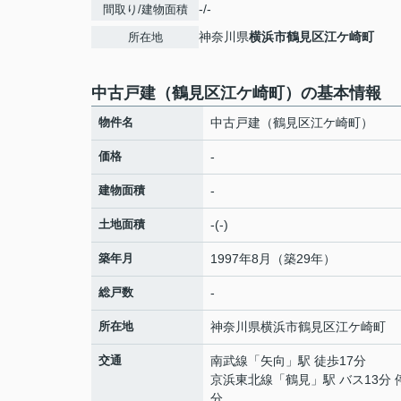
-/-
間取り/建物面積
神奈川県
横浜市鶴見区
江ケ崎町
所在地
中古戸建（鶴見区江ケ崎町）の基本情報
物件名
中古戸建（鶴見区江ケ崎町）
価格
-
建物面積
-
土地面積
-(-)
築年月
1997年8月（築29年）
総戸数
-
所在地
神奈川県
横浜市鶴見区
江ケ崎町
交通
南武線
「
矢向
」駅 徒歩17分
京浜東北線
「
鶴見
」駅 バス13分 
分