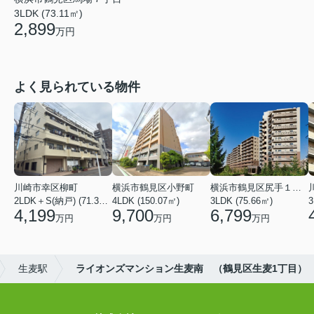
3LDK (73.11㎡)
2,899
万円
よく見られている物件
川崎市幸区柳町
横浜市鶴見区小野町
横浜市鶴見区尻手１丁目
2LDK＋S(納戸) (71.36㎡)
4LDK (150.07㎡)
3LDK (75.66㎡)
3
4,199
9,700
6,799
万円
万円
万円
生麦駅
ライオンズマンション生麦南 （鶴見区生麦1丁目）