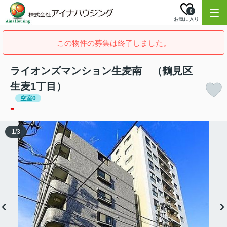
0
お気に入り
この物件の募集は終了しました。
ライオンズマンション生麦南 （鶴見区
生麦1丁目）
空室0
-
1
/
3