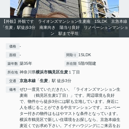
【外観】外観です ライオンズマンション生麦南 1SLDK 京急本線
「生麦」駅徒歩3分 南東向き 陽当り良好 リノベーションマンショ
ン 駅まで平坦
-
価格
-
1SLDK
面積
間取り
築35年
5階/9階建
築年数
所在階
神奈川県
横浜市鶴見区
生麦
１丁目
所在地
京急本線
「
生麦
」駅 徒歩3分
交通
ぜひ一度見ていただきたい、「ライオンズマンション生
備考
麦南 （鶴見区生麦1丁目）」です。周辺環境も良好
で、物件から徒歩3分には駅も立地しています。身近に
人を感じることができる中古マンションです。エレベー
ター付きの物件はもはやマストな条件となっています。
横浜市鶴見区で新しい住環境をお探しなら、京急本線生
麦近くでお求め下さい。アイナハウジングにご来店をお