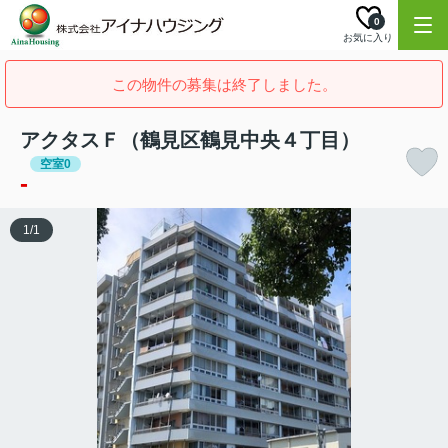
0
お気に入り
この物件の募集は終了しました。
アクタスＦ（鶴見区鶴見中央４丁目）
空室0
-
1
/
1