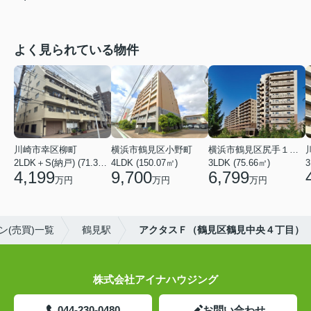
よく見られている物件
川崎市幸区柳町
横浜市鶴見区小野町
横浜市鶴見区尻手１丁目
2LDK＋S(納戸) (71.36㎡)
4LDK (150.07㎡)
3LDK (75.66㎡)
3
4,199
9,700
6,799
万円
万円
万円
(売買)一覧
鶴見駅
アクタスＦ（鶴見区鶴見中央４丁目）
株式会社アイナハウジング
044-230-0480
お問い合わせ