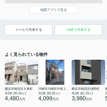
地図アプリで見る
メールで共有する
LINEで共有する
よく見られている物件
横浜市鶴見区大東町
川崎市川崎区中島２丁目
横浜市鶴見区佃野町
3LDK (91.91㎡)
3LDK (93.91㎡)
3LDK (61.33㎡)
2
4,480
4,099
3,980
万円
万円
万円