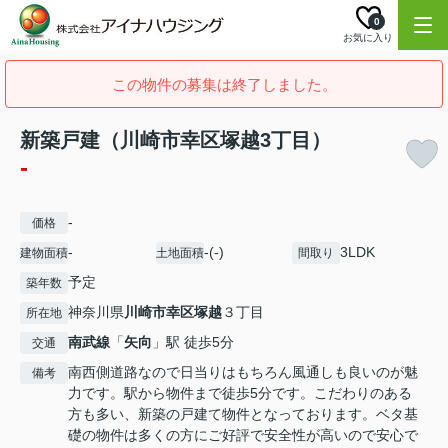
0
お気に入り
この物件の募集は終了しました。
新築戸建（川崎市幸区塚越3丁目）
-
-
価格
-
-(-)
3LDK
建物面積
土地面積
間取り
予定
築年数
神奈川県
川崎市幸区
塚越
３丁目
所在地
南武線
「
矢向
」駅 徒歩5分
交通
南西側道路なので日当りはもちろん風通しも良いのが魅
備考
力です。駅から物件まで徒歩5分です。こだわりのある
方も多い、新築の戸建て物件となっております。ベタ基
礎の物件は多くの方にご好評で安全性が高いので安心で