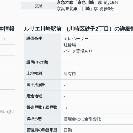
京急本線
「
京急川崎
」駅 徒歩6分
交通
京浜東北線
「
川崎
」駅 徒歩6分
本情報
ルリエ川崎駅前 (川崎区砂子2丁目）の詳細
目）
設備条件
エレベーター
駐輪場
バイク置場あり
設備(その他)
-
土地権利
所有権
国土法届出
-
用途地域
-
販売戸数 / 総戸数
- / -
情報の見方
管理形態
管理会社に全部委託
管理員の勤務形態
日勤