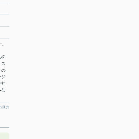
す。
も抑
オス
きの
ウジ
会社
るな
の見方