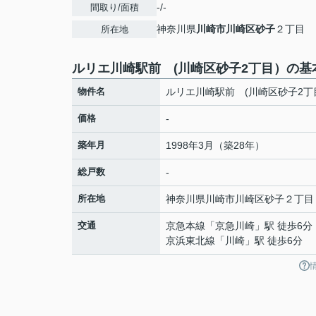
-/-
間取り/面積
神奈川県
川崎市川崎区
砂子
２丁目
所在地
ルリエ川崎駅前 (川崎区砂子2丁目）の基
物件名
ルリエ川崎駅前 (川崎区砂子2丁
価格
-
築年月
1998年3月（築28年）
総戸数
-
所在地
神奈川県
川崎市川崎区
砂子
２丁目
交通
京急本線
「
京急川崎
」駅 徒歩6分
京浜東北線
「
川崎
」駅 徒歩6分