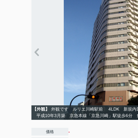
【外観】
外観です ルリエ川崎駅前 4LDK 新規
平成10年3月築 京急本線「京急川崎」駅徒歩6分
-
価格