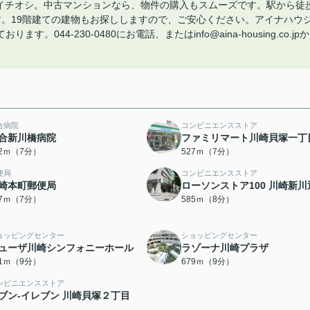
がイチオシ。中古マンションなら、物件の購入もスムーズです。駅から徒
す。19階建ての建物もお探ししますので、ご安心ください。アイナハウ
44-230-0480にお電話、またはinfo@aina-housing.co.jpか
合病院
コンビニエンスストア
合新川橋病院
ファミリマート川崎貝塚一丁
02ｍ（7分）
527ｍ（7分）
便局
コンビニエンスストア
崎本町郵便局
ローソンストア100 川崎新川
47ｍ（7分）
585ｍ（8分）
ョッピングセンター
ショッピングセンター
ューザ川崎シンフォニーホール
ラゾーナ川崎プラザ
61ｍ（9分）
679ｍ（9分）
ンビニエンスストア
ブン‐イレブン 川崎貝塚２丁目