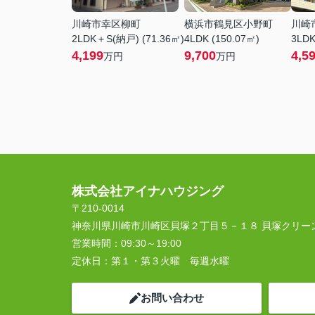
川崎市幸区柳町
横浜市鶴見区小野町
川崎
2LDK＋S(納戸) (71.36㎡)
4LDK (150.07㎡)
3LDK
4,199
9,700
4,5
万円
万円
株式会社アイナハウジング
〒210-0014
神奈川県川崎市川崎区貝塚２丁目５－１８ 貝塚クリー
営業時間：
09:30～19:00
定休日：
第１・第３火曜 毎週水曜
お問い合わせ