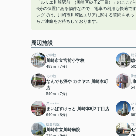
「ルリエ川崎駅前 (川崎区砂子2丁目）」のここ
6分の位置にある物件なので、電車の利用も快適で
ングでは、川崎市川崎区エリアに関する質問を承っております。0
らご連絡をお待ちしております。
周辺施設
小学校
総
川崎市立宮前小学校
総
483ｍ（7分）
5
その他
郵
なんでも酒や カクヤス 川崎本町
川
店
5
540ｍ（7分）
スーパー
シ
まいばすけっと 川崎本町2丁目店
ミ
640ｍ（8分）
6
総合病院
コ
川崎市立川崎病院
セ
719ｍ（9分）