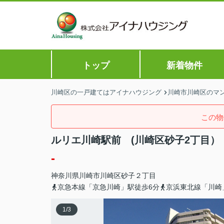
トップ
新着物件
川崎区の一戸建てはアイナハウジング
川崎市川崎区のマン
この物
ルリエ川崎駅前 (川崎区砂子2丁目）
-
神奈川県
川崎市川崎区
砂子
２丁目
京急本線「京急川崎」駅徒歩6分
京浜東北線「川崎
1
/
3