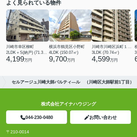
よく見られている物件
川崎市幸区柳町
横浜市鶴見区小野町
川崎市川崎区浜町１丁目
2LDK＋S(納戸) (71.36㎡)
4LDK (150.07㎡)
3LDK (70.74㎡)
3
4,199
9,700
4,599
万円
万円
万円
セルアージュ川崎大師パルティ―ル （川崎区大師駅前1丁目）
株式会社アイナハウジング
044-230-0480
お問い合わせ
〒210-0014