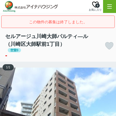
0
お気に入り
この物件の募集は終了しました。
セルアージュ川崎大師パルティ―ル
（川崎区大師駅前1丁目）
空室0
-
1
/
1