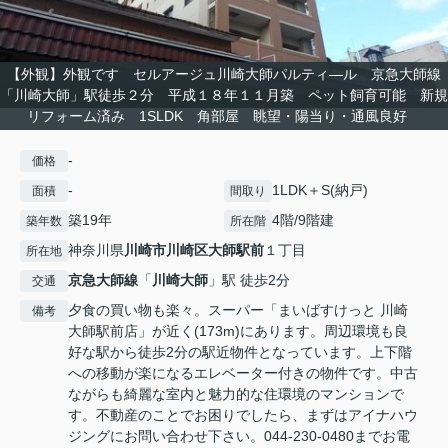
【外観】外観です セルアージュ川崎大師パルティ―ル 京急大師線
「川崎大師」駅徒歩２分 平成１８年１１月築 ペット飼育可能 新規
リフォーム済み 1SLDK 角部屋 眺望・陽当り・通風良好
-
価格
-
1LDK＋S(納戸)
面積
間取り
築19年
4階/9階建
築年数
所在階
神奈川県
川崎市川崎区
大師駅前
１丁目
所在地
京急大師線
「
川崎大師
」駅 徒歩2分
交通
夕食の買い物も楽々。スーパー「まいばすけっと 川崎
備考
大師駅前店」が近く(173m)にあります。周辺環境も良
好な駅から徒歩2分の駅近物件となっています。上下階
への移動が楽になるエレベーター付きの物件です。中古
ながらも綺麗な室内と魅力的な住環境のマンションで
す。不動産のことでお困りでしたら、まずはアイナハウ
ジングにお問い合わせ下さい。044-230-0480までお電