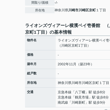
-/-
間取り/面積
神奈川県
川崎市川崎区
京町
１丁目
所在地
ライオンズヴィアーレ横濱ベイ壱番館 （
京町1丁目）の基本情報
物件名
ライオンズヴィアーレ横濱ベイ
（川崎区京町1丁目）
価格
-
築年月
2002年11月（築23年）
総戸数
-
所在地
神奈川県
川崎市川崎区
京町
１丁目
交通
京急本線
「
八丁畷
」駅 徒歩8分
京急本線
「
鶴見市場
」駅 徒歩8分
南武線
「
川崎新町
」駅 徒歩9分