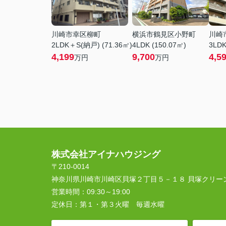
川崎市幸区柳町
横浜市鶴見区小野町
川崎
2LDK＋S(納戸) (71.36㎡)
4LDK (150.07㎡)
3LDK
4,199
9,700
4,5
万円
万円
株式会社アイナハウジング
〒210-0014
神奈川県川崎市川崎区貝塚２丁目５－１８ 貝塚クリー
営業時間：
09:30～19:00
定休日：
第１・第３火曜 毎週水曜