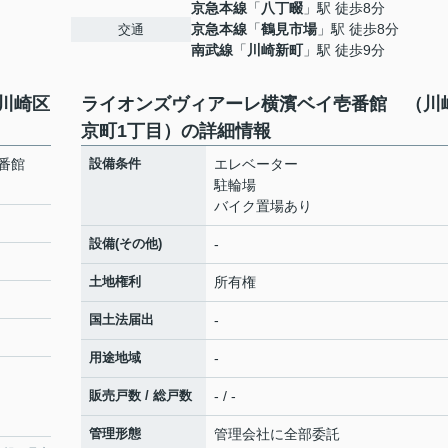
京急本線
「
八丁畷
」駅 徒歩8分
京急本線
「
鶴見市場
」駅 徒歩8分
交通
南武線
「
川崎新町
」駅 徒歩9分
川崎区
ライオンズヴィアーレ横濱ベイ壱番館 （川
京町1丁目）の詳細情報
壱番館
設備条件
エレベーター
駐輪場
バイク置場あり
設備(その他)
-
土地権利
所有権
国土法届出
-
用途地域
-
販売戸数 / 総戸数
- / -
管理形態
管理会社に全部委託