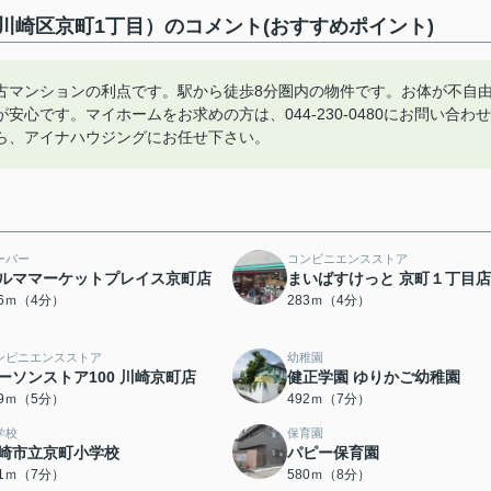
崎区京町1丁目）のコメント(おすすめポイント)
古マンションの利点です。駅から徒歩8分圏内の物件です。お体が不自
心です。マイホームをお求めの方は、044-230-0480にお問い合わせ
ら、アイナハウジングにお任せ下さい。
ーパー
コンビニエンスストア
ルママーケットプレイス京町店
まいばすけっと 京町１丁目店
46ｍ（4分）
283ｍ（4分）
ンビニエンスストア
幼稚園
ーソンストア100 川崎京町店
健正学園 ゆりかご幼稚園
29ｍ（5分）
492ｍ（7分）
学校
保育園
崎市立京町小学校
パピー保育園
21ｍ（7分）
580ｍ（8分）