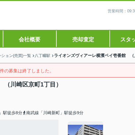
営業時間：09
会社概要
売却査定
スタ
ライオンズヴィアーレ横濱ベイ壱番館 （
ション(売買)一覧
八丁畷駅
件の募集は終了しました。
 （川崎区京町1丁目）
」駅徒歩8分
南武線「川崎新町」駅徒歩9分