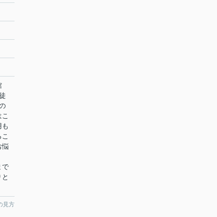
番館
徒
の
はこ
用も
るこ
お悩
まで
りと
の見方