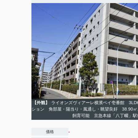
【外観】
ライオンズヴィアーレ横濱ベイ壱番館 3LDK
ション 角部屋・陽当り・風通し・眺望良好 38.90
飼育可能 京急本線「八丁畷」
-
価格