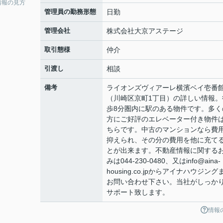
情報の見方
管理員の勤務形態
日勤
管理会社
株式会社大京アステージ
取引態様
仲介
引渡し
相談
備考
ライオンズヴィアーレ横濱ベイ壱
（川崎区京町1丁目）の詳しい情報。
歩8分圏内に駅のある物件です。多く
方にご好評のエレベーター付き物件
ちらです。中古のマンションなら費
抑えられ、その分の費用を他に充て
とが出来ます。不動産情報に関する
みは044-230-0480、又はinfo@aina-
housing.co.jpからアイナハウジング
お問い合わせ下さい。当社がしっか
サポート致します。
情報