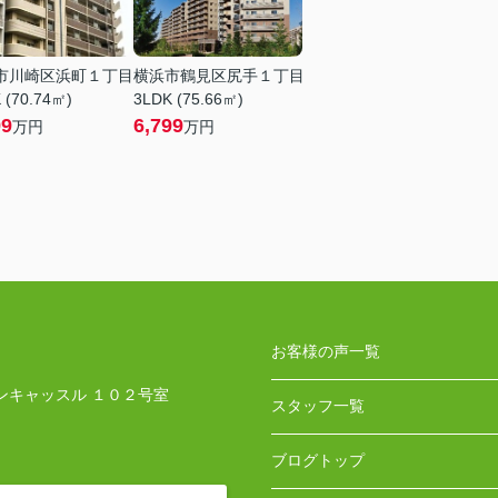
市川崎区浜町１丁目
横浜市鶴見区尻手１丁目
 (70.74㎡)
3LDK (75.66㎡)
99
6,799
万円
万円
お客様の声一覧
ンキャッスル １０２号室
スタッフ一覧
ブログトップ