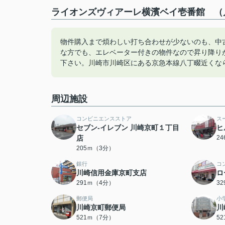
ライオンズヴィアーレ横濱ベイ壱番館 （川
物件購入まで煩わしい打ち合わせが少ないのも、中
な方でも、エレベーター付きの物件なので昇り降りが安
下さい。川崎市川崎区にある京急本線八丁畷近くな
周辺施設
コンビニエンスストア
ス
セブン‐イレブン 川崎京町１丁目
ヒ
店
2
205ｍ（3分）
銀行
コ
川崎信用金庫京町支店
ロ
291ｍ（4分）
3
郵便局
小
川崎京町郵便局
川
521ｍ（7分）
5