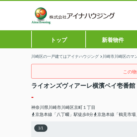
トップ
新着物件
川崎区の一戸建てはアイナハウジング
川崎市川崎区のマン
この物
ライオンズヴィアーレ横濱ベイ壱番館
-
神奈川県
川崎市川崎区
京町
１丁目
京急本線「八丁畷」駅徒歩8分
京急本線「鶴見市場
1
/
1