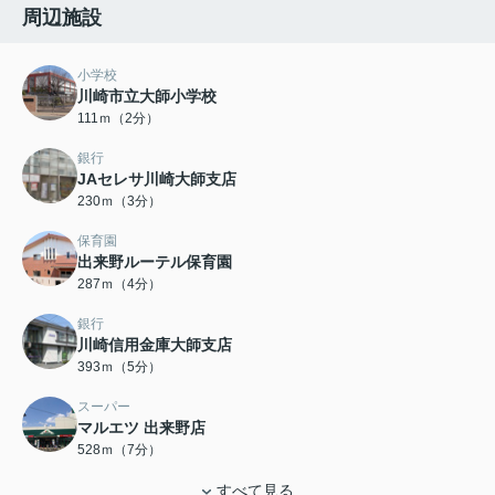
周辺施設
小学校
川崎市立大師小学校
111ｍ（2分）
銀行
JAセレサ川崎大師支店
230ｍ（3分）
保育園
出来野ルーテル保育園
287ｍ（4分）
銀行
川崎信用金庫大師支店
393ｍ（5分）
スーパー
マルエツ 出来野店
528ｍ（7分）
すべて見る