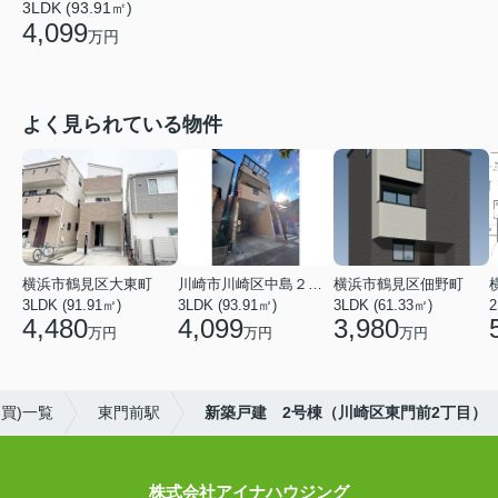
3LDK (93.91㎡)
4,099
万円
よく見られている物件
横浜市鶴見区大東町
川崎市川崎区中島２丁目
横浜市鶴見区佃野町
3LDK (91.91㎡)
3LDK (93.91㎡)
3LDK (61.33㎡)
2
4,480
4,099
3,980
万円
万円
万円
買)一覧
東門前駅
新築戸建 2号棟（川崎区東門前2丁目）
株式会社アイナハウジング