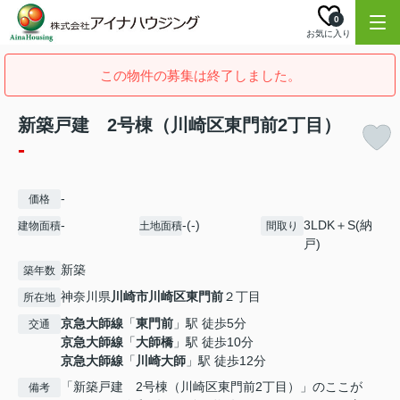
0
お気に入り
この物件の募集は終了しました。
新築戸建 2号棟（川崎区東門前2丁目）
-
-
価格
-
-(-)
3LDK＋S(納
建物面積
土地面積
間取り
戸)
新築
築年数
神奈川県
川崎市川崎区
東門前
２丁目
所在地
京急大師線
「
東門前
」駅 徒歩5分
交通
京急大師線
「
大師橋
」駅 徒歩10分
京急大師線
「
川崎大師
」駅 徒歩12分
「新築戸建 2号棟（川崎区東門前2丁目）」のここが
備考