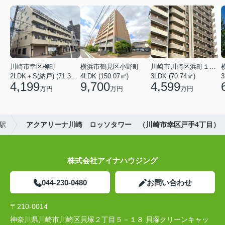
川崎市幸区柳町
横浜市鶴見区小野町
川崎市川崎区浜町１丁目
2LDK＋S(納戸) (71.36㎡)
4LDK (150.07㎡)
3LDK (70.74㎡)
3
4,199
9,700
4,599
万円
万円
万円
駅
アクアリーナ川崎 ロッソタワー （川崎市幸区戸手4丁目）
株式会社アイナハウジング
044-230-0480
お問い合わせ
〒210-0014
神奈川県川崎市川崎区貝塚２丁目５－１８ 貝塚クリーンキャッ