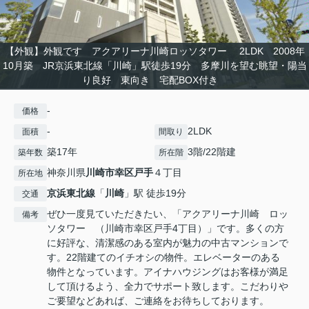
【外観】外観です アクアリーナ川崎ロッソタワー 2LDK 2008年
10月築 JR京浜東北線「川崎」駅徒歩19分 多摩川を望む眺望・陽当
り良好 東向き 宅配BOX付き
-
価格
-
2LDK
面積
間取り
築17年
3階/22階建
築年数
所在階
神奈川県
川崎市幸区
戸手
４丁目
所在地
京浜東北線
「
川崎
」駅 徒歩19分
交通
ぜひ一度見ていただきたい、「アクアリーナ川崎 ロッ
備考
ソタワー （川崎市幸区戸手4丁目）」です。多くの方
に好評な、清潔感のある室内が魅力の中古マンションで
す。22階建てのイチオシの物件。エレベーターのある
物件となっています。アイナハウジングはお客様が満足
して頂けるよう、全力でサポート致します。こだわりや
ご要望などあれば、ご連絡をお待ちしております。