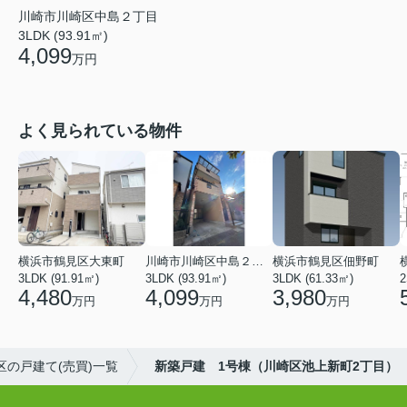
川崎市川崎区中島２丁目
3LDK (93.91㎡)
4,099
万円
よく見られている物件
横浜市鶴見区大東町
川崎市川崎区中島２丁目
横浜市鶴見区佃野町
3LDK (91.91㎡)
3LDK (93.91㎡)
3LDK (61.33㎡)
2
4,480
4,099
3,980
万円
万円
万円
区の戸建て(売買)一覧
新築戸建 1号棟（川崎区池上新町2丁目）