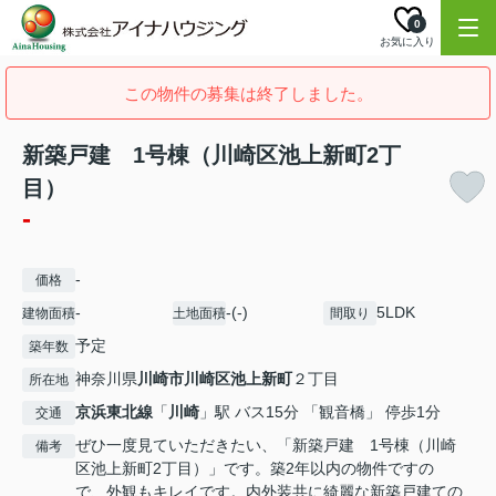
0
お気に入り
この物件の募集は終了しました。
新築戸建 1号棟（川崎区池上新町2丁
目）
-
-
価格
-
-(-)
5LDK
建物面積
土地面積
間取り
予定
築年数
神奈川県
川崎市川崎区
池上新町
２丁目
所在地
京浜東北線
「
川崎
」駅 バス15分 「観音橋」 停歩1分
交通
ぜひ一度見ていただきたい、「新築戸建 1号棟（川崎
備考
区池上新町2丁目）」です。築2年以内の物件ですの
で、外観もキレイです。内外装共に綺麗な新築戸建ての