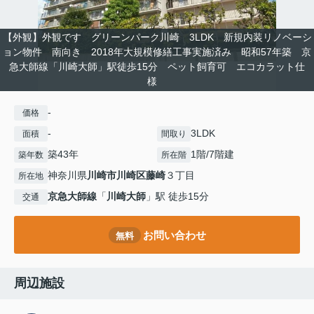
【外観】外観です グリーンパーク川崎 3LDK 新規内装リノベーシ
ョン物件 南向き 2018年大規模修繕工事実施済み 昭和57年築 京
急大師線「川崎大師」駅徒歩15分 ペット飼育可 エコカラット仕
様
-
価格
-
3LDK
面積
間取り
築43年
1階/7階建
築年数
所在階
神奈川県
川崎市川崎区
藤崎
３丁目
所在地
京急大師線
「
川崎大師
」駅 徒歩15分
交通
お問い合わせ
無料
周辺施設