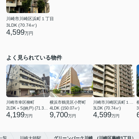
川崎市川崎区浜町１丁目
3LDK (70.74㎡)
4,599
万円
よく見られている物件
川崎市幸区柳町
横浜市鶴見区小野町
川崎市川崎区浜町１丁目
2LDK＋S(納戸) (71.36㎡)
4LDK (150.07㎡)
3LDK (70.74㎡)
3
4,199
9,700
4,599
万円
万円
万円
一覧
川崎大師駅
グリーンパーク川崎 (川崎区藤崎3丁目）