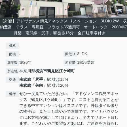
【外観】アドヴァンス鶴見アネックス リノベーション 3LDK+2W 収
納豊富 テラス・専用庭 フラット35適用可 オートロック 2000年7
月築 南武線「尻手」駅徒歩18分 全戸駐車場付き
-
価格
-
3LDK
面積
間取り
築26年
1階/6階建
築年数
所在階
神奈川県
横浜市鶴見区
江ケ崎町
所在地
南武線
「
尻手
」駅 徒歩18分
交通
南武線
「
矢向
」駅 徒歩20分
ぜひ一度見ていただきたい、「アドヴァンス鶴見アネッ
備考
クス（鶴見区江ケ崎町）」です。コストも抑えることが
できる中古マンションはオススメです。外観タイル張り
の物件は、見た目も華やかで素敵です。アイナハウジン
グはお客様が満足して頂けるよう、全力でサポート致し
ます。こだわりやご要望などあれば、ご連絡をお待ちし