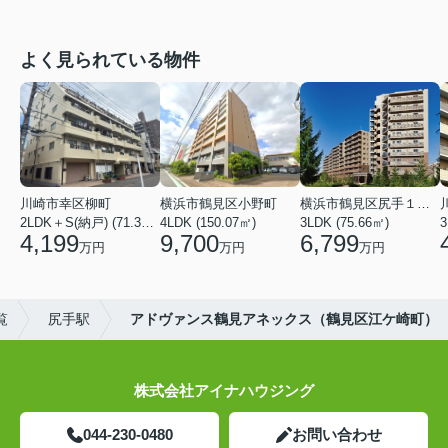
よく見られている物件
川崎市幸区柳町
横浜市鶴見区小野町
横浜市鶴見区尻手１丁目
2LDK＋S(納戸) (71.36㎡)
4LDK (150.07㎡)
3LDK (75.66㎡)
3
4,199
9,700
6,799
万円
万円
万円
覧
尻手駅
アドヴァンス鶴見アネックス（鶴見区江ケ崎町）
株式会社アイナハウジング
044-230-0480
お問い合わせ