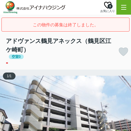
0
お気に入り
この物件の募集は終了しました。
アドヴァンス鶴見アネックス（鶴見区江
ケ崎町）
空室0
-
1
/
1