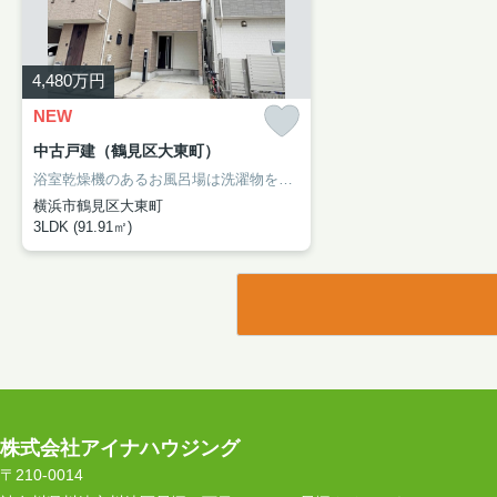
4,480
万円
NEW
中古戸建（鶴見区大東町）
浴室乾燥機のあるお風呂場は洗濯物を干すときにも便利です。来訪者の顔が見えるTVインターホン付き。内装リフォーム済みなので、新しくなった住まいで生活を始めることができます。4,480万円の物件価格で経済的にもゆとりのある生活が可能。アイナハウジングが、横浜市鶴見区での心地良い暮らしを現実にさせます。ご要望や見学のご予約は、info@aina-housing.co.jpから受け付けております。
横浜市鶴見区大東町
3LDK (91.91㎡)
株式会社アイナハウジング
〒210-0014