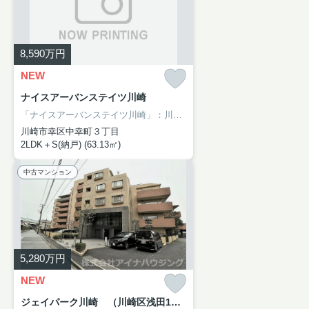
8,590
万円
NEW
ナイスアーバンステイツ川崎
「ナイスアーバンステイツ川崎」：川崎市幸区エリアの新居にピッタリ。使い方も様々な、利便性の高いサービスルーム付き2SLDK物件。駅から徒歩6分の物件です。利便性の高い生活ができる川崎周辺で住まいをお求めになるのなら、アイナハウジングにご連絡下さい。044-230-0480からお問い合わせをお待ちしております。
川崎市幸区中幸町３丁目
2LDK＋S(納戸) (63.13㎡)
中古マンション
5,280
万円
NEW
ジェイパーク川崎 （川崎区浅田1丁目）