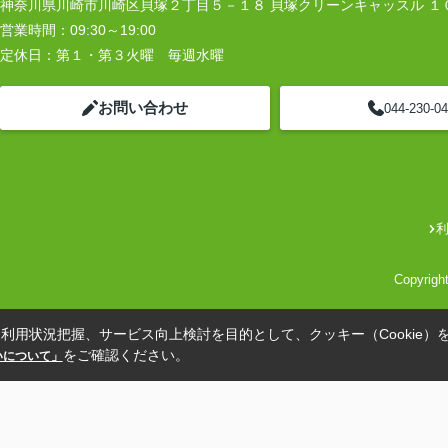
神奈川県川崎市川崎区貝塚２丁目５－１８ 貝塚クリーンキャッスル １
営業時間：
09:30～19:00
定休日：
第１・第３火曜 毎週水曜
お問い合わせ
044-230-0
Copyrig
利用状況把握、サービス向上検討を目的として、クッキー（Cookie）
をご確認ください。
扱いについて」