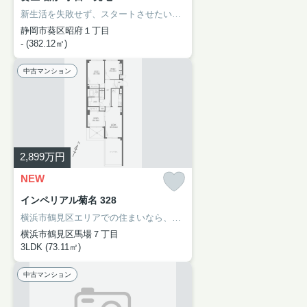
新生活を失敗せず、スタートさせたいならこちらの「葵区昭府1丁目 売地」はいかがでしょうか。日々の暮らしに便利なEvery BIGDAY(エブリィ ビッグデー) 昭府店(スーパー)まで383mです。周辺環境も良好なエリアにある売地です。静岡市葵区で土地をお探しなら、アイナハウジングにお任せください。
静岡市葵区昭府１丁目
- (382.12㎡)
中古マンション
2,899
万円
NEW
インペリアル菊名 328
横浜市鶴見区エリアでの住まいなら、住み心地も快適な「インペリアル菊名」はいかがでしょうか。13.41㎡の広さのバルコニー付き物件です。お引っ越しなら、菊名近くをご検討ください。アイナハウジングまでのお問い合わせは、044-230-0480、またはinfo@aina-housing.co.jpまでお待ちしております。
横浜市鶴見区馬場７丁目
3LDK (73.11㎡)
中古マンション