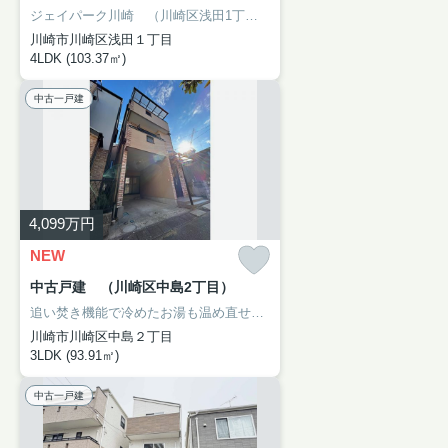
ジェイパーク川崎 （川崎区浅田1丁目）：南武線小田栄駅にも近くて便利。専有面積103.37㎡もあるので有効活用しましょう。バルコニーが2面付いています。中古マンションなら、物件の購入もスムーズです。川崎市川崎区で新しい住環境をお探しなら、南武線小田栄近くでお求め下さい。アイナハウジングにご来店をお待ちしております。
川崎市川崎区浅田１丁目
4LDK (103.37㎡)
中古一戸建
4,099
万円
NEW
中古戸建 （川崎区中島2丁目）
追い焚き機能で冷めたお湯も温め直せます。駅まで徒歩12分でアクセス可能です。システムキッチン付きの物件でカラーリングも統一できるため見た目に一体感が生まれ、美しいです。広々とした15帖以上のLDKで家族とゆったり過ごせます。川崎市川崎区で一戸建てを探すなら、アイナハウジングにお問い合わせください。当社へは044-230-0480からご連絡頂けます。
川崎市川崎区中島２丁目
3LDK (93.91㎡)
中古一戸建