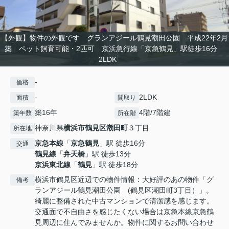
【外観】物件の外観です グランアジール鶴見潮田公園 平成22年2月
築 ペット飼育可能・2匹可 京浜急行線「京急鶴見」駅徒歩16分
2LDK
-
価格
-
2LDK
面積
間取り
築16年
4階/7階建
築年数
所在階
神奈川県
横浜市鶴見区
潮田町
３丁目
所在地
京急本線
「
京急鶴見
」駅 徒歩16分
交通
鶴見線
「
弁天橋
」駅 徒歩13分
京浜東北線
「
鶴見
」駅 徒歩18分
横浜市鶴見区近辺での物件情報：大好評のあの物件「グ
備考
ランアジール鶴見潮田公園 (鶴見区潮田町3丁目）」。
綺麗に整備された中古マンションで清潔感を感じます。
交通面で不自由さを感じたくない場合は京急本線京急鶴
見周辺に住んでみませんか。物件に関するお問い合わせ