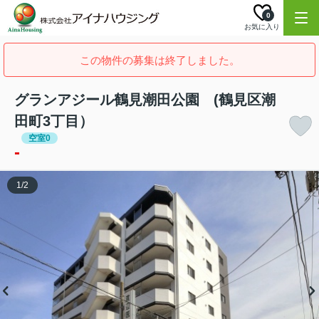
0
お気に入り
この物件の募集は終了しました。
グランアジール鶴見潮田公園 (鶴見区潮
田町3丁目）
空室0
-
1
/
2