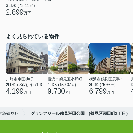
3LDK (73.11㎡)
2,899
万円
よく見られている物件
川崎市幸区柳町
横浜市鶴見区小野町
横浜市鶴見区尻手１丁目
2LDK＋S(納戸) (71.36㎡)
4LDK (150.07㎡)
3LDK (75.66㎡)
3
4,199
9,700
6,799
万円
万円
万円
京急鶴見駅
グランアジール鶴見潮田公園 (鶴見区潮田町3丁目）