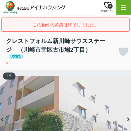
0
お気に入り
この物件の募集は終了しました。
クレストフォルム新川崎サウスステー
ジ （川崎市幸区古市場2丁目）
空室0
-
1
/
5