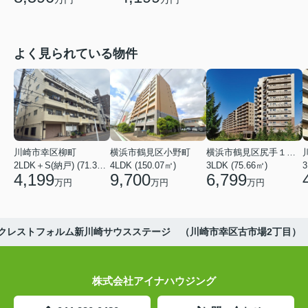
よく見られている物件
川崎市幸区柳町
横浜市鶴見区小野町
横浜市鶴見区尻手１丁目
2LDK＋S(納戸) (71.36㎡)
4LDK (150.07㎡)
3LDK (75.66㎡)
3
4,199
9,700
6,799
万円
万円
万円
クレストフォルム新川崎サウスステージ （川崎市幸区古市場2丁目）
株式会社アイナハウジング