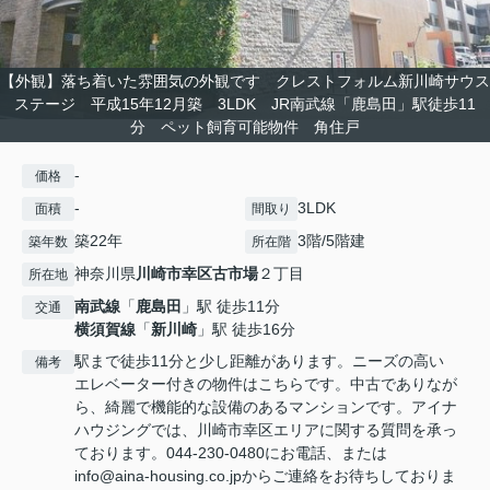
【外観】落ち着いた雰囲気の外観です クレストフォルム新川崎サウス
ステージ 平成15年12月築 3LDK JR南武線「鹿島田」駅徒歩11
分 ペット飼育可能物件 角住戸
-
価格
-
3LDK
面積
間取り
築22年
3階/5階建
築年数
所在階
神奈川県
川崎市幸区
古市場
２丁目
所在地
南武線
「
鹿島田
」駅 徒歩11分
交通
横須賀線
「
新川崎
」駅 徒歩16分
駅まで徒歩11分と少し距離があります。ニーズの高い
備考
エレベーター付きの物件はこちらです。中古でありなが
ら、綺麗で機能的な設備のあるマンションです。アイナ
ハウジングでは、川崎市幸区エリアに関する質問を承っ
ております。044-230-0480にお電話、または
info@aina-housing.co.jpからご連絡をお待ちしておりま