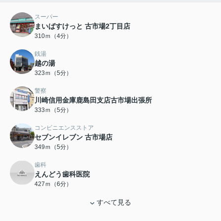
スーパー
まいばすけっと 古市場2丁目店
310ｍ（4分）
銭湯
越の湯
323ｍ（5分）
警察
川崎信用金庫鹿島田支店古市場出張所
333ｍ（5分）
コンビニエンスストア
セブンイレブン 古市場店
349ｍ（5分）
歯科
えんどう歯科医院
427ｍ（6分）
すべて見る