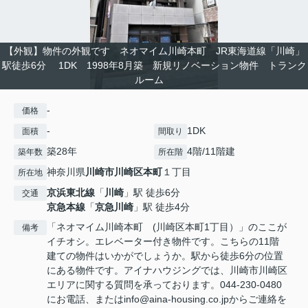
【外観】物件の外観です ネオマイム川崎本町 JR東海道線「川崎」
駅徒歩6分 1DK 1998年8月築 新規リノベーション物件 トランク
ルーム
-
価格
-
1DK
面積
間取り
築28年
4階/11階建
築年数
所在階
神奈川県
川崎市川崎区
本町
１丁目
所在地
京浜東北線
「
川崎
」駅 徒歩6分
交通
京急本線
「
京急川崎
」駅 徒歩4分
「ネオマイム川崎本町 (川崎区本町1丁目）」のここが
備考
イチオシ。エレベーター付き物件です。こちらの11階
建ての物件はいかがでしょうか。駅から徒歩6分の位置
にある物件です。アイナハウジングでは、川崎市川崎区
エリアに関する質問を承っております。044-230-0480
にお電話、またはinfo@aina-housing.co.jpからご連絡を