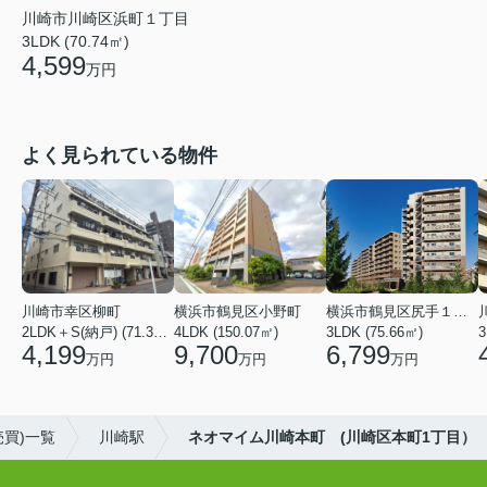
川崎市川崎区浜町１丁目
3LDK (70.74㎡)
4,599
万円
よく見られている物件
川崎市幸区柳町
横浜市鶴見区小野町
横浜市鶴見区尻手１丁目
2LDK＋S(納戸) (71.36㎡)
4LDK (150.07㎡)
3LDK (75.66㎡)
3
4,199
9,700
6,799
万円
万円
万円
買)一覧
川崎駅
ネオマイム川崎本町 (川崎区本町1丁目）