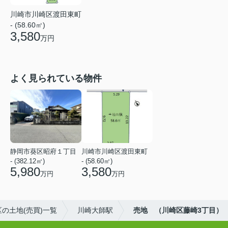
川崎市川崎区渡田東町
- (58.60㎡)
3,580
万円
よく見られている物件
静岡市葵区昭府１丁目
川崎市川崎区渡田東町
- (382.12㎡)
- (58.60㎡)
5,980
3,580
万円
万円
の土地(売買)一覧
川崎大師駅
売地 （川崎区藤崎3丁目）