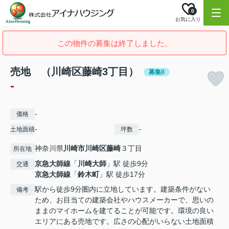
0
お気に入り
この物件の募集は終了しました。
売地 （川崎区藤崎3丁目）
募集0
-
-
価格
-
-
土地面積
坪数
神奈川県
川崎市川崎区
藤崎
３丁目
所在地
京急大師線
「
川崎大師
」駅 徒歩9分
交通
京急大師線
「
鈴木町
」駅 徒歩17分
駅から徒歩9分圏内に立地しています。建築条件がない
備考
ため、お目当ての建築会社やハウスメーカーで、思いの
ままのマイホームを建てることが可能です。環境の良い
エリアにある売地です。広さの心配がいらない土地面積