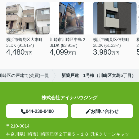
横浜市鶴見区大東町
川崎市川崎区中島２丁目
横浜市鶴見区佃野町
3LDK (91.91㎡)
3LDK (93.91㎡)
3LDK (61.33㎡)
2
4,480
4,099
3,980
万円
万円
万円
川崎区の戸建て(売買)一覧
新築戸建 1号棟（川崎区大島5丁目）
株式会社アイナハウジング
044-230-0480
お問い合わせ
〒210-0014
神奈川県川崎市川崎区貝塚２丁目５－１８ 貝塚クリーンキャッ