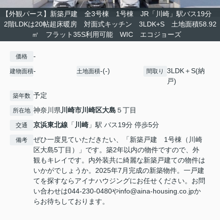
【外観パース】新築戸建 全3号棟 1号棟 JR「川崎」駅バス19分
2階LDKは20帖超床暖房 対面式キッチン 3LDK+S 土地面積58.92
㎡ フラット35S利用可能 WIC エコジョーズ
-
価格
-
-(-)
3LDK＋S(納
建物面積
土地面積
間取り
戸)
予定
築年数
神奈川県
川崎市川崎区
大島
５丁目
所在地
京浜東北線
「
川崎
」駅 バス19分 停歩5分
交通
ぜひ一度見ていただきたい、「新築戸建 1号棟（川崎
備考
区大島5丁目）」です。築2年以内の物件ですので、外
観もキレイです。内外装共に綺麗な新築戸建ての物件は
いかがでしょうか。2025年7月完成の新築物件。一戸建
てを探すならアイナハウジングにお任せください。お問
い合わせは044-230-0480やinfo@aina-housing.co.jpか
らお待ちしております。