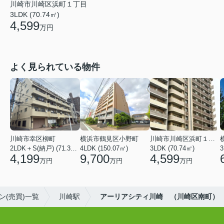
川崎市川崎区浜町１丁目
3LDK (70.74㎡)
4,599
万円
よく見られている物件
川崎市幸区柳町
横浜市鶴見区小野町
川崎市川崎区浜町１丁目
2LDK＋S(納戸) (71.36㎡)
4LDK (150.07㎡)
3LDK (70.74㎡)
3
4,199
9,700
4,599
万円
万円
万円
(売買)一覧
川崎駅
アーリアシティ川崎 （川崎区南町）