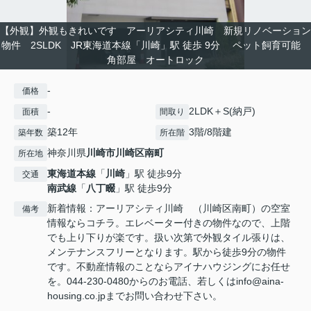
【外観】外観もきれいです アーリアシティ川崎 新規リノベーション
物件 2SLDK JR東海道本線「川崎」駅 徒歩 9分 ペット飼育可能
角部屋 オートロック
-
価格
-
2LDK＋S(納戸)
面積
間取り
築12年
3階/8階建
築年数
所在階
神奈川県
川崎市川崎区
南町
所在地
東海道本線
「
川崎
」駅 徒歩9分
交通
南武線
「
八丁畷
」駅 徒歩9分
新着情報：アーリアシティ川崎 （川崎区南町）の空室
備考
情報ならコチラ。エレベーター付きの物件なので、上階
でも上り下りが楽です。扱い次第で外観タイル張りは、
メンテナンスフリーとなります。駅から徒歩9分の物件
です。不動産情報のことならアイナハウジングにお任せ
を。044-230-0480からのお電話、若しくはinfo@aina-
housing.co.jpまでお問い合わせ下さい。