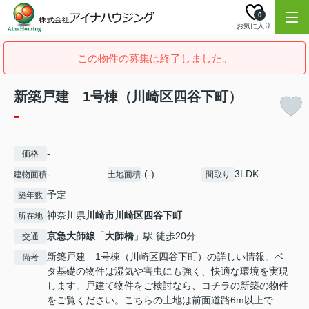
0
お気に入り
この物件の募集は終了しました。
新築戸建 1号棟（川崎区四谷下町）
-
-
価格
-
-(-)
3LDK
建物面積
土地面積
間取り
予定
築年数
神奈川県
川崎市川崎区
四谷下町
所在地
京急大師線
「
大師橋
」駅 徒歩20分
交通
新築戸建 1号棟（川崎区四谷下町）の詳しい情報。ベ
備考
タ基礎の物件は湿気や害虫にも強く、快適な環境を実現
します。戸建て物件をご検討なら、コチラの新築の物件
をご覧ください。こちらの土地は前面道路6m以上で