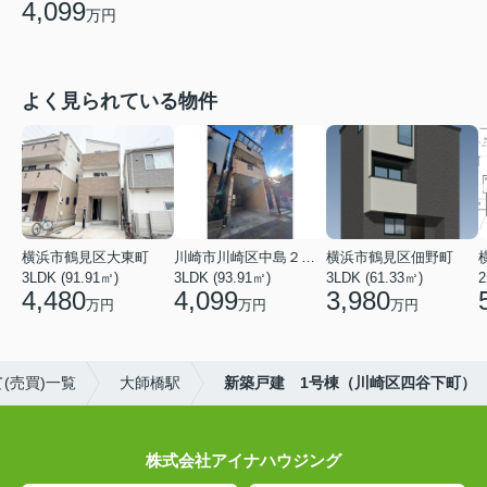
4,099
万円
よく見られている物件
横浜市鶴見区大東町
川崎市川崎区中島２丁目
横浜市鶴見区佃野町
3LDK (91.91㎡)
3LDK (93.91㎡)
3LDK (61.33㎡)
2
4,480
4,099
3,980
万円
万円
万円
(売買)一覧
大師橋駅
新築戸建 1号棟（川崎区四谷下町）
株式会社アイナハウジング