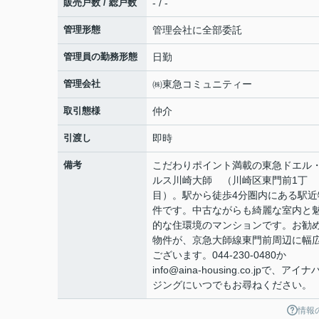
販売戸数 / 総戸数
- / -
管理形態
管理会社に全部委託
管理員の勤務形態
日勤
管理会社
㈱東急コミュニティー
取引態様
仲介
引渡し
即時
備考
こだわりポイント満載の東急ドエル
ルス川崎大師 （川崎区東門前1丁
目）。駅から徒歩4分圏内にある駅近
件です。中古ながらも綺麗な室内と
的な住環境のマンションです。お勧
物件が、京急大師線東門前周辺に幅
ございます。044-230-0480か
info@aina-housing.co.jpで、アイ
ジングにいつでもお尋ねください。
情報