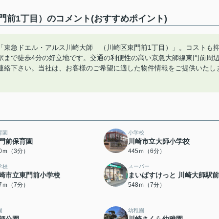
前1丁目）のコメント(おすすめポイント)
「東急ドエル・アルス川崎大師 （川崎区東門前1丁目）」。コストも
駅まで徒歩4分の好立地です。交通の利便性の高い京急大師線東門前周
連絡下さい。当社は、お客様のご希望に適した物件情報をご提供いたし
育園
小学校
門前保育園
川崎市立大師小学校
90ｍ（3分）
445ｍ（6分）
学校
スーパー
崎市立東門前小学校
まいばすけっと 川崎大師駅
17ｍ（7分）
548ｍ（7分）
園
幼稚園