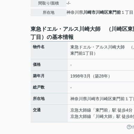
-/-
間取り/面積
神奈川県
川崎市川崎区
東門前
１丁目
所在地
東急ドエル・アルス川崎大師 （川崎区東
丁目）の基本情報
物件名
東急ドエル・アルス川崎大師 （
東門前1丁目）
価格
-
築年月
1998年3月（築28年）
総戸数
-
所在地
神奈川県
川崎市川崎区
東門前
１丁
交通
京急大師線
「
東門前
」駅 徒歩4分
京急大師線
「
川崎大師
」駅 徒歩8