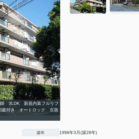
師 3LDK 新規内装フルリフ
用庭付き オートロック 京急
4分
1998年3月(築28年)
築年