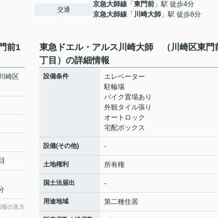
京急大師線
「
東門前
」駅 徒歩4分
交通
京急大師線
「
川崎大師
」駅 徒歩8分
門前1
東急ドエル・アルス川崎大師 （川崎区東門
丁目）の詳細情報
川崎区
設備条件
エレベーター
駐輪場
バイク置場あり
外観タイル張り
オートロック
宅配ボックス
設備(その他)
-
目
土地権利
所有権
国土法届出
-
分
用途地域
第二種住居
情報の見方