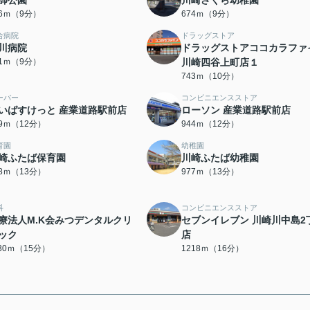
師公園
川崎さくら幼稚園
56ｍ（9分）
674ｍ（9分）
合病院
ドラッグストア
川病院
ドラッグストアココカラファ
01ｍ（9分）
川崎四谷上町店１
743ｍ（10分）
ーパー
コンビニエンスストア
いばすけっと 産業道路駅前店
ローソン 産業道路駅前店
19ｍ（12分）
944ｍ（12分）
育園
幼稚園
崎ふたば保育園
川崎ふたば幼稚園
68ｍ（13分）
977ｍ（13分）
科
コンビニエンスストア
療法人M.K会みつデンタルクリ
セブンイレブン 川崎川中島2
ック
店
130ｍ（15分）
1218ｍ（16分）