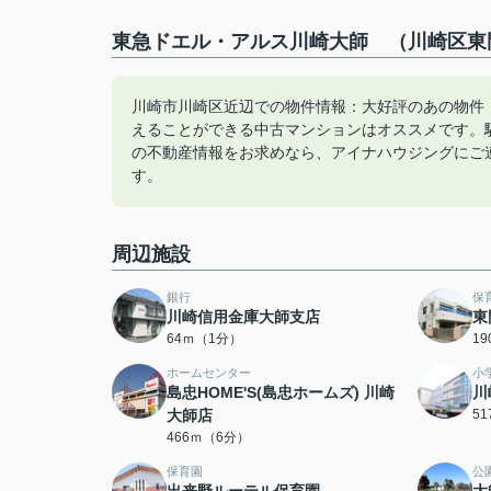
東急ドエル・アルス川崎大師 （川崎区東門
川崎市川崎区近辺での物件情報：大好評のあの物件
えることができる中古マンションはオススメです。
の不動産情報をお求めなら、アイナハウジングにご
す。
周辺施設
銀行
保
川崎信用金庫大師支店
東
64ｍ（1分）
1
ホームセンター
小
島忠HOME'S(島忠ホームズ) 川崎
川
大師店
5
466ｍ（6分）
保育園
公