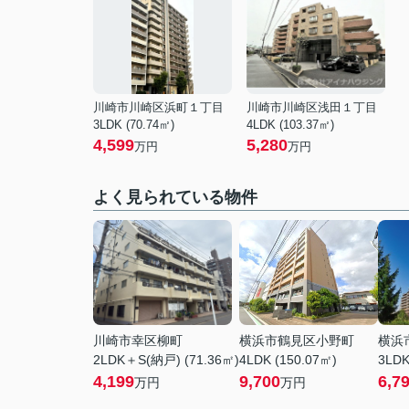
川崎市川崎区浜町１丁目
川崎市川崎区浅田１丁目
3LDK (70.74㎡)
4LDK (103.37㎡)
4,599
5,280
万円
万円
よく見られている物件
川崎市幸区柳町
横浜市鶴見区小野町
横浜
2LDK＋S(納戸) (71.36㎡)
4LDK (150.07㎡)
3LDK
4,199
9,700
6,7
万円
万円