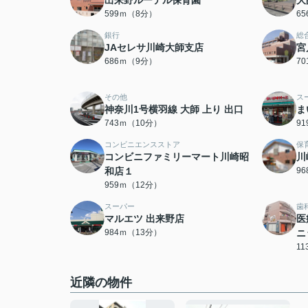
出来野ルーテル保育園
大
599ｍ（8分）
6
銀行
総
JAセレサ川崎大師支店
宮
686ｍ（9分）
7
その他
ス
神奈川1号横羽線 大師 上り 出口
ま
743ｍ（10分）
9
コンビニエンスストア
保
コンビニファミリーマート川崎昭
川
和店１
9
959ｍ（12分）
スーパー
歯
マルエツ 出来野店
医
984ｍ（13分）
ニ
1
近隣の物件