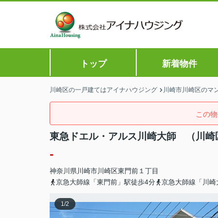
トップ
新着物件
川崎区の一戸建てはアイナハウジング
川崎市川崎区のマン
この物
東急ドエル・アルス川崎大師 （川崎
-
神奈川県
川崎市川崎区
東門前
１丁目
京急大師線「東門前」駅徒歩4分
京急大師線「川崎
1
/
2