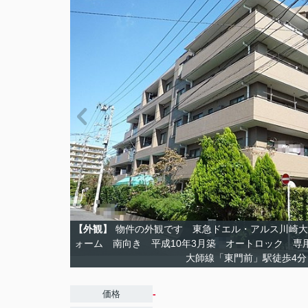
【外観】
物件の外観です 東急ドエル・アルス川崎大
ォーム 南向き 平成10年3月築 オートロック 専
大師線「東門前」駅徒歩
-
価格