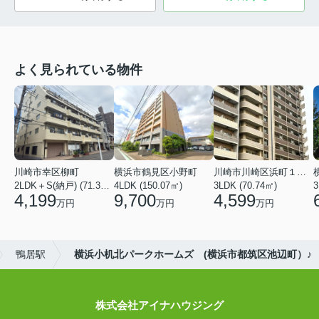
よく見られている物件
川崎市幸区柳町
横浜市鶴見区小野町
川崎市川崎区浜町１丁目
2LDK＋S(納戸) (71.36㎡)
4LDK (150.07㎡)
3LDK (70.74㎡)
3
4,199
9,700
4,599
万円
万円
万円
鴨居駅
横浜小机北パークホームズ (横浜市都筑区池辺町）♪
株式会社アイナハウジング