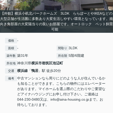
【外観】横浜小机北パークホームズ 3LDK ららぽーとやIKEAなどの
大型店舗が生活圏に多数あり大変生活しやすい環境となっています。南
向き角部屋の大変陽当りの良いお部屋です。オートロック ペット飼育
可能
-
価格
-
3LDK
面積
間取り
築31年
5階/6階建
築年数
所在階
神奈川県
横浜市都筑区
池辺町
所在地
横浜線
「
鴨居
」駅 徒歩20分
交通
中古マンションなら周りにどのような人が住んでいるか
備考
も知ることができます。こちらの物件にはエレベーター
があります。マイホームを選ぶ際のこだわりやご要望な
どアイナハウジングにお申し付け下さい。ご連絡は
044-230-0480又は、info@aina-housing.co.jpまで。お
待ちしております。