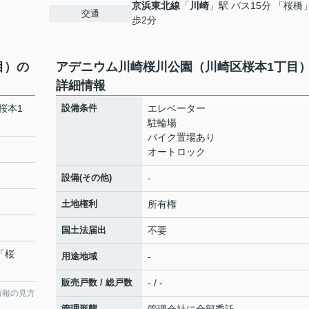
京浜東北線
「
川崎
」駅 バス15分 「桜橋
交通
歩2分
目）の
アデニウム川崎桜川公園（川崎区桜本1丁目
詳細情報
桜本1
設備条件
エレベーター
駐輪場
バイク置場あり
オートロック
設備(その他)
-
土地権利
所有権
国土法届出
不要
「桜
用途地域
-
販売戸数 / 総戸数
- / -
情報の見方
管理形態