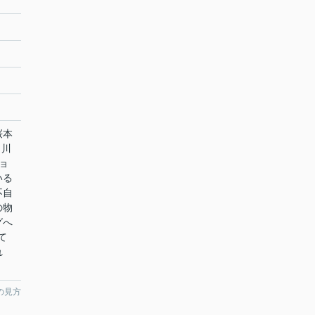
桜本
 川
ョ
いる
不自
の物
グへ
て
れ
の見方