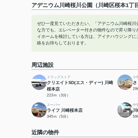
アデニウム川崎桜川公園（川崎区桜本1丁目
ぜひ一度見ていただきたい、「アデニウム川崎桜川公
な方でも、エレベーター付きの物件なので昇り降り
イホームを検討している方は、アイナハウジングにご相談下さい。
絡をお待ちしております。
周辺施設
ドラッグストア
小
クリエイトSD(エス・ディー) 川崎
さ
桜本店
2
223ｍ（3分）
スーパー
中
ライフ 川崎桜本店
川
345ｍ（5分）
5
近隣の物件