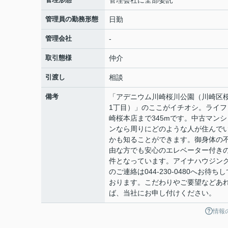
管理会社に全部委託
管理員の勤務形態
日勤
管理会社
-
取引態様
仲介
引渡し
相談
備考
「アデニウム川崎桜川公園（川崎区
1丁目）」のここがイチオシ。ライフ
崎桜本店まで345mです。中古マンシ
ンなら周りにどのような人が住んで
かも知ることができます。御身体の
由な方でも安心のエレベーター付き
件となっています。アイナハウジン
のご連絡は044-230-0480へお待ちし
おります。こだわりやご要望などあ
ば、当社にお申し付けください。
情報