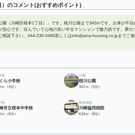
）のコメント(おすすめポイント)
園（川崎区桜本1丁目）」です。桜川公園まで342mです。お体が不自
が安心です。住んでいて心地の良い中古マンションで魅力的です。夢の
044-230-0480若しくはinfo@aina-housing.co.jpまでご連
学校
公園
くら小学校
桜川公園
96ｍ（4分）
342ｍ（5分）
学校
総合病院
崎市立桜本中学校
川崎協同病院
90ｍ（8分）
634ｍ（8分）