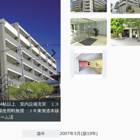
14帖以上 室内設備充実 ミス
車場使用料無償 ＪＲ東海道本線
ォーム済
2007年3月(築19年)
築年