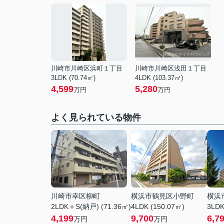
川崎市川崎区浜町１丁目
川崎市川崎区浅田１丁目
3LDK (70.74㎡)
4LDK (103.37㎡)
4,599
5,280
万円
万円
よく見られている物件
川崎市幸区柳町
横浜市鶴見区小野町
横浜
2LDK＋S(納戸) (71.36㎡)
4LDK (150.07㎡)
3LDK
4,199
9,700
6,7
万円
万円