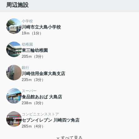
周辺施設
小学校
川崎市立大島小学校
19ｍ（1分）
幼稚園
東三輪幼稚園
205ｍ（3分）
銀行
川崎信用金庫大島支店
235ｍ（3分）
スーパー
食品館あおば 大島店
238ｍ（3分）
コンビニエンスストア
セブンイレブン 川崎四ツ角店
265ｍ（4分）
すべて見る