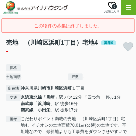
0
お気に入り
この物件の募集は終了しました。
売地 （川崎区浜町1丁目）宅地4
募集0
-
-
価格
-
-
土地面積
坪数
神奈川県
川崎市川崎区
浜町
１丁目
所在地
京浜東北線
「
川崎
」駅 バス12分 「四つ角」 停歩1分
交通
南武線
「
浜川崎
」駅 徒歩16分
南武線
「
小田栄
」駅 徒歩17分
こだわりポイント満載の売地 （川崎区浜町1丁目）宅
備考
地4。イチオシの土地面積70.01㎡(公簿)の土地です。平
坦地なので、傾斜地よりも工事費をダウンさせやすいで