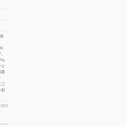
5
り
で、
がら
ンシ
線京
-
にご
をお
の見方