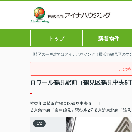
トップ
新着物件
川崎区の一戸建てはアイナハウジング
横浜市鶴見区のマン
この物
ロワール鶴見駅前（鶴見区鶴見中央5
-
神奈川県
横浜市鶴見区
鶴見中央
５丁目
京急本線「京急鶴見」駅徒歩2分
京浜東北線「鶴見
1
/
2