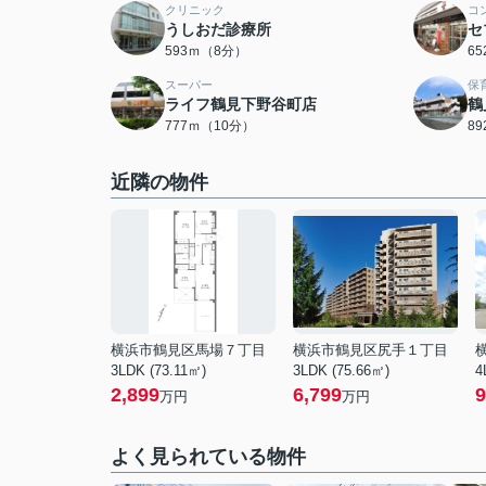
クリニック
コ
うしおだ診療所
セ
593ｍ（8分）
6
スーパー
保
ライフ鶴見下野谷町店
鶴
777ｍ（10分）
8
近隣の物件
横浜市鶴見区馬場７丁目
横浜市鶴見区尻手１丁目
3LDK (73.11㎡)
3LDK (75.66㎡)
4
2,899
6,799
9
万円
万円
よく見られている物件