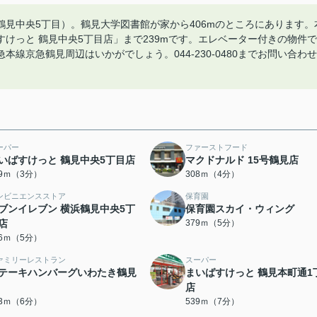
見中央5丁目）。鶴見大学図書館が家から406mのところにあります。
けっと 鶴見中央5丁目店」まで239mです。エレベーター付きの物件で
線京急鶴見周辺はいかがでしょう。044-230-0480までお問い合わせ
ーパー
ファーストフード
いばすけっと 鶴見中央5丁目店
マクドナルド 15号鶴見店
39ｍ（3分）
308ｍ（4分）
ンビニエンスストア
保育園
ブンイレブン 横浜鶴見中央5丁
保育園スカイ・ウィング
店
379ｍ（5分）
66ｍ（5分）
ァミリーレストラン
スーパー
テーキハンバーグいわたき鶴見
まいばすけっと 鶴見本町通1
店
13ｍ（6分）
539ｍ（7分）