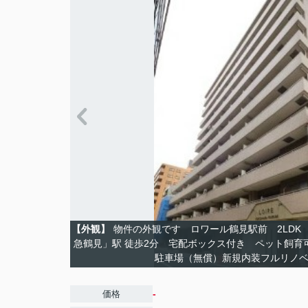
【外観】
物件の外観です ロワール鶴見駅前 2LDK 2
急鶴見」駅 徒歩2分 宅配ボックス付き ペット飼育
駐車場（無償）新規内装フルリノ
-
価格