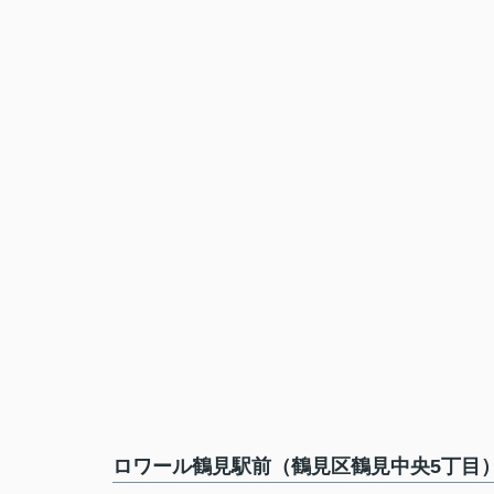
ロワール鶴見駅前（鶴見区鶴見中央5丁目）