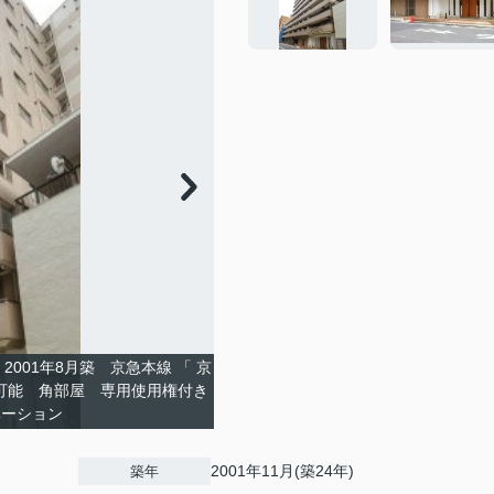
001年8月築 京急本線 「 京
可能 角部屋 専用使用権付き
ベーション
2001年11月(築24年)
築年