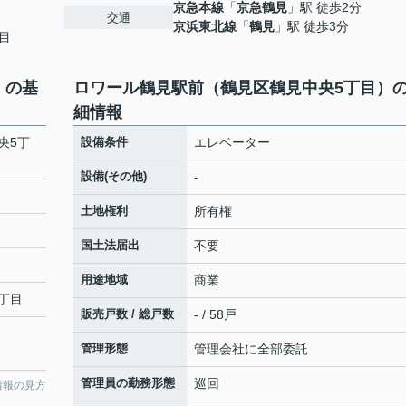
京急本線
「
京急鶴見
」駅 徒歩2分
交通
京浜東北線
「
鶴見
」駅 徒歩3分
目
）の基
ロワール鶴見駅前（鶴見区鶴見中央5丁目）
細情報
央5丁
設備条件
エレベーター
設備(その他)
-
土地権利
所有権
国土法届出
不要
用途地域
商業
丁目
販売戸数 / 総戸数
- / 58戸
管理形態
管理会社に全部委託
管理員の勤務形態
巡回
情報の見方