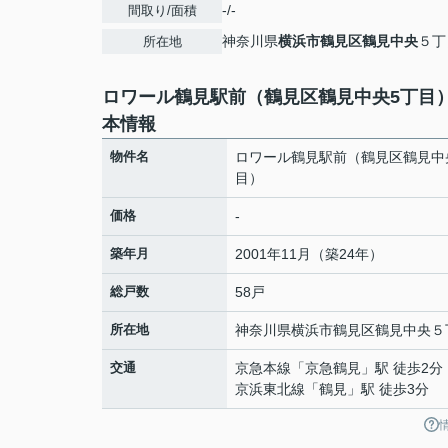
-/-
間取り/面積
神奈川県
横浜市鶴見区
鶴見中央
５丁
所在地
ロワール鶴見駅前（鶴見区鶴見中央5丁目
本情報
物件名
ロワール鶴見駅前（鶴見区鶴見中
目）
価格
-
築年月
2001年11月（築24年）
総戸数
58戸
所在地
神奈川県
横浜市鶴見区
鶴見中央
５
交通
京急本線
「
京急鶴見
」駅 徒歩2分
京浜東北線
「
鶴見
」駅 徒歩3分