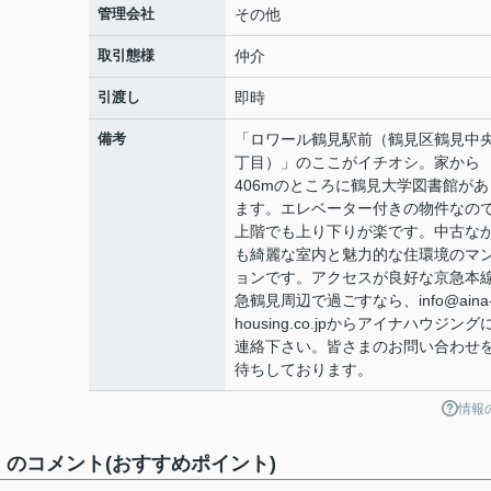
管理会社
その他
取引態様
仲介
引渡し
即時
備考
「ロワール鶴見駅前（鶴見区鶴見中央
丁目）」のここがイチオシ。家から
406mのところに鶴見大学図書館があ
ます。エレベーター付きの物件なの
上階でも上り下りが楽です。中古な
も綺麗な室内と魅力的な住環境のマ
ョンです。アクセスが良好な京急本
急鶴見周辺で過ごすなら、info@aina
housing.co.jpからアイナハウジング
連絡下さい。皆さまのお問い合わせ
待ちしております。
情報
のコメント(おすすめポイント)