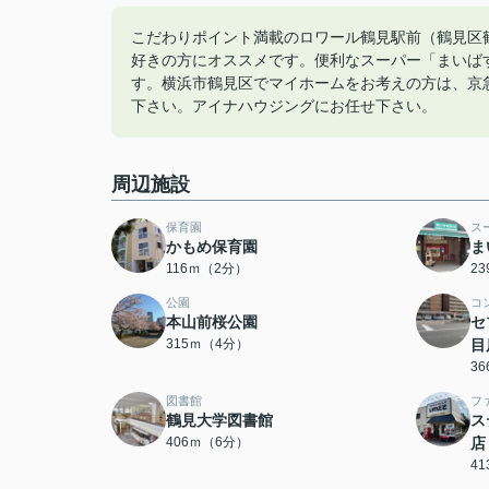
こだわりポイント満載のロワール鶴見駅前（鶴見区鶴
好きの方にオススメです。便利なスーパー「まいばす
す。横浜市鶴見区でマイホームをお考えの方は、京急本
下さい。アイナハウジングにお任せ下さい。
周辺施設
保育園
ス
かもめ保育園
ま
116ｍ（2分）
2
公園
コ
本山前桜公園
セ
315ｍ（4分）
目
3
図書館
フ
鶴見大学図書館
ス
406ｍ（6分）
店
4