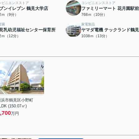
ンビニエンスストア
コンビニエンスストア
ブンイレブン 鶴見大学店
ファミリーマート 花月園駅
52ｍ（9分）
768ｍ（10分）
育園
家電製品
見乳幼児福祉センター保育所
ヤマダ電機 テックランド鶴
92ｍ（12分）
1038ｍ（13分）
横浜市鶴見区小野町
LDK (150.07㎡)
,700
万円