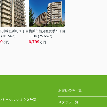
市川崎区浜町１丁目
横浜市鶴見区尻手１丁目
 (70.74㎡)
3LDK (75.66㎡)
99
6,799
万円
万円
お客様の声一覧
ンキャッスル １０２号室
スタッフ一覧