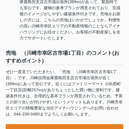
庫鹿島田支店古市場出張所(389m)があって、緊急時で
も安心です。建物の参考プランが用意されており、完成
後のイメージがしやすい建築条件付きです。売地をお探
しの方には、こちらの売地はいかがでしょうか。利便性
の高い川崎市幸区エリアの不動産情報のことならアイナ
ハウジングにお任せください。お客様の不動産探しを全
力でサポートいたします。
売地 （川崎市幸区古市場1丁目）のコメント(お
すすめポイント)
ぜひ一度見ていただきたい、「売地 （川崎市幸区古市場1丁
目）」です。川崎信用金庫鹿島田支店古市場出張所が近く
(389m)にあって安心です。近くにはファミリーマート 小向西町
一丁目店(距離257m)がありちょっとした買い物に便利です。建
築条件付きは、合理的な基本プランが用意されているため、予算
との折り合いが付けやすいというメリットもあります。川崎市幸
区エリアの情報豊富な当社アイナハウジングへのお問い合わせ
は、044-230-0480までよろしくお願いします。