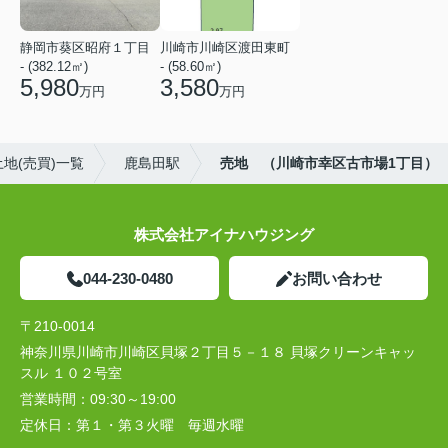
静岡市葵区昭府１丁目
川崎市川崎区渡田東町
- (382.12㎡)
- (58.60㎡)
5,980
3,580
万円
万円
地(売買)一覧
鹿島田駅
売地 （川崎市幸区古市場1丁目）
株式会社アイナハウジング
044-230-0480
お問い合わせ
〒210-0014
神奈川県川崎市川崎区貝塚２丁目５－１８ 貝塚クリーンキャッ
スル １０２号室
営業時間：
09:30～19:00
定休日：
第１・第３火曜 毎週水曜