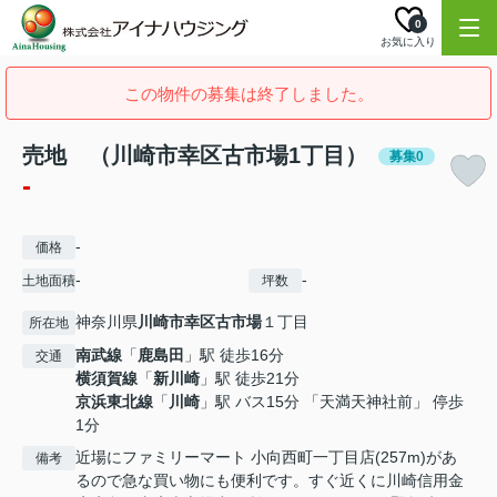
0
お気に入り
この物件の募集は終了しました。
売地 （川崎市幸区古市場1丁目）
募集0
-
-
価格
-
-
土地面積
坪数
神奈川県
川崎市幸区
古市場
１丁目
所在地
南武線
「
鹿島田
」駅 徒歩16分
交通
横須賀線
「
新川崎
」駅 徒歩21分
京浜東北線
「
川崎
」駅 バス15分 「天満天神社前」 停歩
1分
近場にファミリーマート 小向西町一丁目店(257m)があ
備考
るので急な買い物にも便利です。すぐ近くに川崎信用金