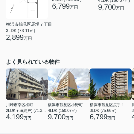
4LDK (150.07㎡)
6,799
9,700
万円
万円
横浜市鶴見区馬場７丁目
3LDK (73.11㎡)
2,899
万円
よく見られている物件
川崎市幸区柳町
横浜市鶴見区小野町
横浜市鶴見区尻手１丁目
2LDK＋S(納戸) (71.36㎡)
4LDK (150.07㎡)
3LDK (75.66㎡)
3
4,199
9,700
6,799
万円
万円
万円