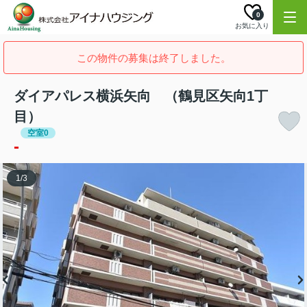
0
お気に入り
この物件の募集は終了しました。
ダイアパレス横浜矢向 （鶴見区矢向1丁
目）
空室0
-
1
/
3