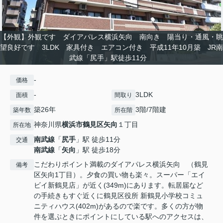
【外観】外観です ダイアパレス横浜矢向 南向き 陽当り・通風・眺
望良好です 3LDK 家具付き エアコン付き 平成11年10月築 JR南
武線「尻手」駅徒歩11分
-
価格
-
3LDK
面積
間取り
築26年
3階/7階建
築年数
所在階
神奈川県
横浜市鶴見区
矢向
１丁目
所在地
南武線
「
尻手
」駅 徒歩11分
交通
南武線
「
矢向
」駅 徒歩18分
こだわりポイント満載のダイアパレス横浜矢向 （鶴見
備考
区矢向1丁目）。夕食の買い物も楽々。スーパー「エイ
ビイ新鶴見店」が近く(349m)にあります。転居届など
の手続きもすぐ近くに鶴見区役所 新鶴見小学校コミュ
ニティハウス(402m)があるので楽です。多くの方が物
件を選ぶときにポイントにしている駅へのアクセスは、