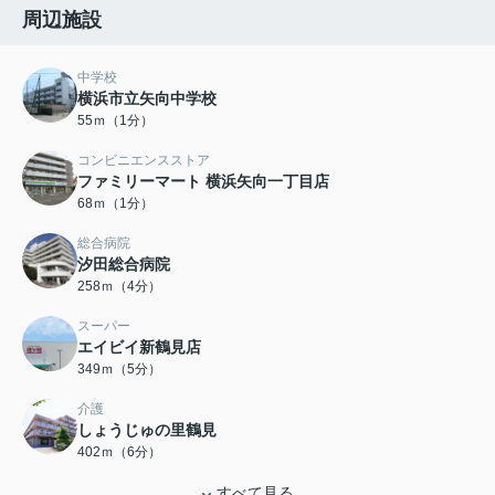
周辺施設
中学校
横浜市立矢向中学校
55ｍ（1分）
コンビニエンスストア
ファミリーマート 横浜矢向一丁目店
68ｍ（1分）
総合病院
汐田総合病院
258ｍ（4分）
スーパー
エイビイ新鶴見店
349ｍ（5分）
介護
しょうじゅの里鶴見
402ｍ（6分）
すべて見る