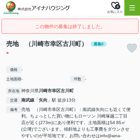
0
お気に入り
この物件の募集は終了しました。
売地 （川崎市幸区古川町）
募集0
-
-
価格
-
-
土地面積
坪数
神奈川県
川崎市幸区
古川町
所在地
南武線
「
矢向
」駅 徒歩13分
交通
売地 （川崎市幸区古川町）：南武線矢向にも近くて便
備考
利。ちょっとした買い物にもローソン 川崎塚越二丁目
店が近く(273m)にあり便利です。土地面積は54.85㎡
(公簿)でございます。傾斜地よりも工事費をダウンさせ
やすいのが平坦地です。お問い合わせはinfo@aina-