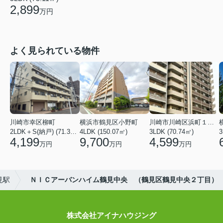
2,899
万円
よく見られている物件
川崎市幸区柳町
横浜市鶴見区小野町
川崎市川崎区浜町１丁目
2LDK＋S(納戸) (71.36㎡)
4LDK (150.07㎡)
3LDK (70.74㎡)
3
4,199
9,700
4,599
万円
万円
万円
見駅
ＮＩＣアーバンハイム鶴見中央 （鶴見区鶴見中央２丁目）
株式会社アイナハウジング