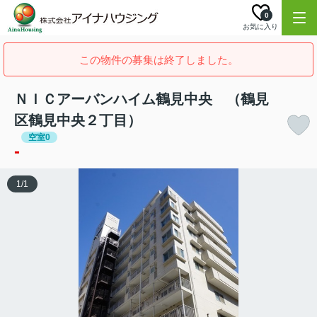
0
お気に入り
この物件の募集は終了しました。
ＮＩＣアーバンハイム鶴見中央 （鶴見
区鶴見中央２丁目）
空室0
-
1
/
1