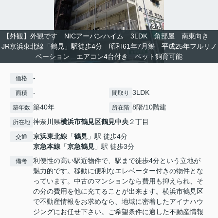
【外観】外観です NICアーバンハイム 3LDK 角部屋 南東向き
JR京浜東北線「鶴見」駅徒歩4分 昭和61年7月築 平成25年フルリノ
ベーション エアコン4台付き ペット飼育可能
-
価格
-
3LDK
面積
間取り
築40年
8階/10階建
築年数
所在階
神奈川県
横浜市鶴見区
鶴見中央
２丁目
所在地
京浜東北線
「
鶴見
」駅 徒歩4分
交通
京急本線
「
京急鶴見
」駅 徒歩3分
利便性の高い駅近物件で、駅まで徒歩4分という立地が
備考
魅力的です。移動に便利なエレベーター付きの物件とな
っています。中古のマンションなら費用も抑えられ、そ
の分の費用を他に充てることが出来ます。横浜市鶴見区
で不動産情報をお求めなら、地域に密着したアイナハウ
ジングにお任せ下さい。ご希望条件に適した不動産情報