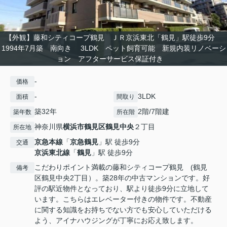
【外観】藤和シティコープ鶴見 ＪＲ京浜東北「鶴見」駅徒歩9分
1994年7月築 南向き 3LDK ペット飼育可能 新規内装リノベーシ
ョン アフターサービス保証付き
-
価格
-
3LDK
面積
間取り
築32年
2階/7階建
築年数
所在階
神奈川県
横浜市鶴見区
鶴見中央
２丁目
所在地
京急本線
「
京急鶴見
」駅 徒歩9分
交通
京浜東北線
「
鶴見
」駅 徒歩9分
こだわりポイント満載の藤和シティコープ鶴見 (鶴見
備考
区鶴見中央2丁目）。築28年の中古マンションです。好
評の駅近物件となっており、駅より徒歩9分に立地して
います。こちらはエレベーター付きの物件です。不動産
に関する知識をお持ちでない方でも安心していただける
よう、アイナハウジングが丁寧にお応え致します。