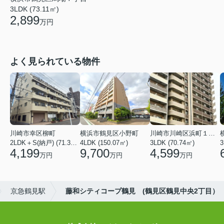
3LDK (73.11㎡)
2,899
万円
よく見られている物件
川崎市幸区柳町
横浜市鶴見区小野町
川崎市川崎区浜町１丁目
2LDK＋S(納戸) (71.36㎡)
4LDK (150.07㎡)
3LDK (70.74㎡)
3
4,199
9,700
4,599
万円
万円
万円
京急鶴見駅
藤和シティコープ鶴見 (鶴見区鶴見中央2丁目）