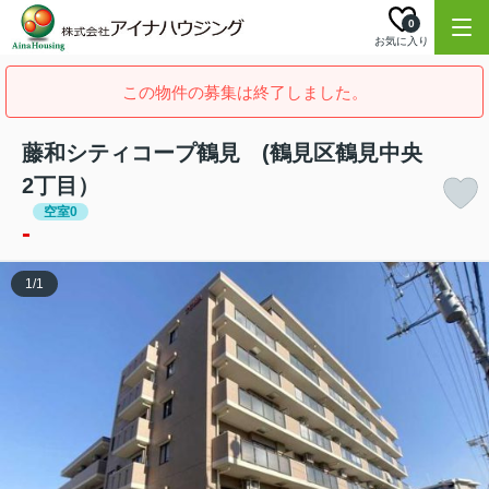
0
お気に入り
この物件の募集は終了しました。
藤和シティコープ鶴見 (鶴見区鶴見中央
2丁目）
空室0
-
1
/
1