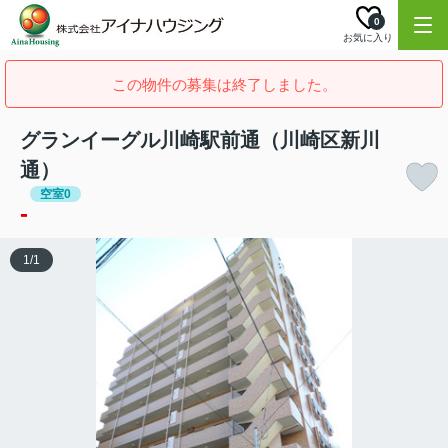
0
お気に入り
この物件の募集は終了しました。
グランイーグル川崎駅前通（川崎区新川
通）
空室0
-
1
/
1