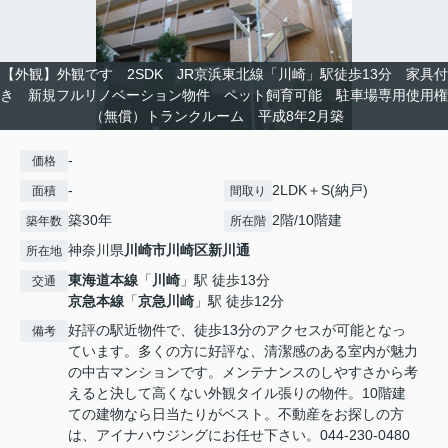
【外観】外観です 2SDK JR京浜東北線「川崎」駅徒歩13分 家具付
き 新規フルリノベーション物件 ペット飼育可能 駐車場専用使用権
（無償）トランクルーム 平成8年2月築
-
価格
-
2LDK＋S(納戸)
面積
間取り
築30年
2階/10階建
築年数
所在階
神奈川県
川崎市川崎区
新川通
所在地
東海道本線
「
川崎
」駅 徒歩13分
交通
京急本線
「
京急川崎
」駅 徒歩12分
好評の駅近物件で、徒歩13分のアクセスが可能となっ
備考
ています。多くの方に好評な、清潔感のある室内が魅力
の中古マンションです。メンテナンスのしやすさから考
えると決して高くない外観タイル張りの物件。10階建
ての建物なら日当たりがベスト。不動産をお探しの方
は、アイナハウジングにお任せ下さい。044-230-0480