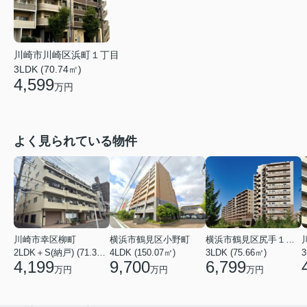
川崎市川崎区浜町１丁目
3LDK (70.74㎡)
4,599
万円
よく見られている物件
川崎市幸区柳町
横浜市鶴見区小野町
横浜市鶴見区尻手１丁目
2LDK＋S(納戸) (71.36㎡)
4LDK (150.07㎡)
3LDK (75.66㎡)
3
4,199
9,700
6,799
万円
万円
万円