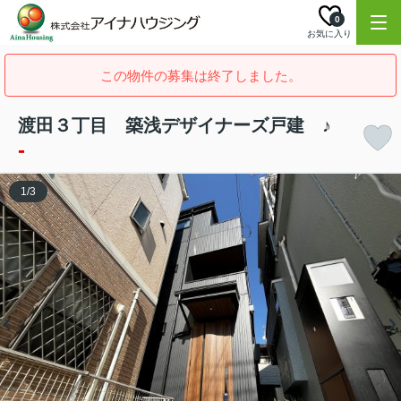
0
お気に入り
この物件の募集は終了しました。
渡田３丁目 築浅デザイナーズ戸建 ♪
-
1
/
3