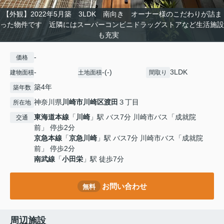
【外観】2022年5月築 3LDK 南向き オーナー様のこだわりが詰ま
った物件です 近隣にはスーパーコンビニドラッグストアなど生活施設
も充実
-
価格
-
-(-)
3LDK
建物面積
土地面積
間取り
築4年
築年数
神奈川県
川崎市川崎区
渡田
３丁目
所在地
東海道本線
「
川崎
」駅 バス7分 川崎市バス「成就院
交通
前」 停歩2分
京急本線
「
京急川崎
」駅 バス7分 川崎市バス「成就院
前」 停歩2分
南武線
「
小田栄
」駅 徒歩7分
お問い合わせ
無料
周辺施設