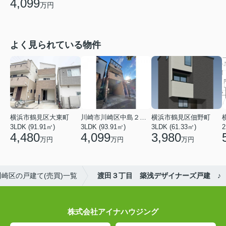
4,099
万円
よく見られている物件
横浜市鶴見区大東町
川崎市川崎区中島２丁目
横浜市鶴見区佃野町
3LDK (91.91㎡)
3LDK (93.91㎡)
3LDK (61.33㎡)
2
4,480
4,099
3,980
万円
万円
万円
崎区の戸建て(売買)一覧
渡田３丁目 築浅デザイナーズ戸建 ♪
株式会社アイナハウジング