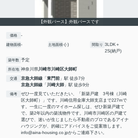
【外観パース】外観パースです
-
価格
-
-(-)
3LDK＋
建物面積
土地面積
間取り
2S(納戸)
予定
築年数
神奈川県
川崎市川崎区
大師町
所在地
京急大師線
「
東門前
」駅 徒歩7分
交通
京急大師線
「
川崎大師
」駅 徒歩9分
ぜひ一度見ていただきたい、「新築戸建 3号棟（川崎
備考
区大師町）」です。川崎信用金庫大師支店まで227mで
す。一生に一度のマイホーム探しは、ぜひ新築戸建て
で。築2年以内の築浅物件です。川崎市川崎区の戸建て
選びで、迷いが生じましたら不動産のプロであるアイナ
ハウジングが、的確にアドバイスをご提案致します。
info@aina-housing.co.jpからご連絡下さい。