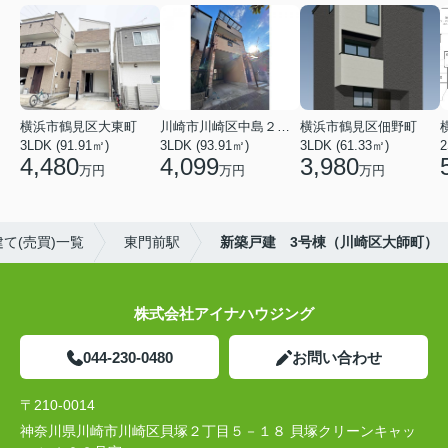
横浜市鶴見区大東町
川崎市川崎区中島２丁目
横浜市鶴見区佃野町
3LDK (91.91㎡)
3LDK (93.91㎡)
3LDK (61.33㎡)
2
4,480
4,099
3,980
万円
万円
万円
て(売買)一覧
東門前駅
新築戸建 3号棟（川崎区大師町）
株式会社アイナハウジング
044-230-0480
お問い合わせ
〒210-0014
神奈川県川崎市川崎区貝塚２丁目５－１８ 貝塚クリーンキャッ