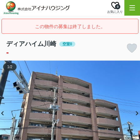
0
お気に入り
この物件の募集は終了しました。
ディアハイム川崎
空室0
-
1
/
2