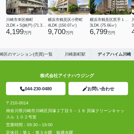
川崎市幸区柳町
横浜市鶴見区小野町
横浜市鶴見区尻手１丁目
2LDK＋S(納戸) (71.36㎡)
4LDK (150.07㎡)
3LDK (75.66㎡)
3
4,199
9,700
6,799
万円
万円
万円
崎区のマンション(売買)一覧
川崎新町駅
ディアハイム川崎
株式会社アイナハウジング
044-230-0480
お問い合わせ
〒210-0014
神奈川県川崎市川崎区貝塚２丁目５－１８ 貝塚クリーンキャッ
スル １０２号室
営業時間：
09:30～19:00
定休日：
第１・第３火曜 毎週水曜