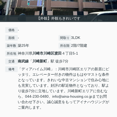
【外観】外観もきれいです
-
価格
-
3LDK
面積
間取り
築25年
2階/7階建
築年数
所在階
神奈川県
川崎市川崎区
渡田
４丁目5-1
所在地
南武線
「
川崎新町
」駅 徒歩7分
交通
「ディアハイム川崎」：川崎市川崎区エリアの新居にピ
備考
ッタリ。エレベーター付きの物件はもはやマストな条件
となっています。きれいな中古マンションで住み心地に
も充実しています。好評の駅近物件となっており、駅よ
り徒歩7分に立地しています。川崎新町エリアに住むな
ら、044-230-0480、info@aina-housing.co.jpまでお問
い合わせ下さい。誠心誠意をもってアイナハウジングが
ご案内します。