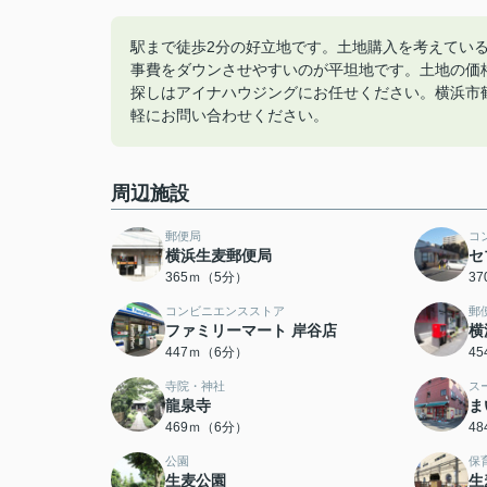
駅まで徒歩2分の好立地です。土地購入を考えてい
事費をダウンさせやすいのが平坦地です。土地の価
探しはアイナハウジングにお任せください。横浜市
軽にお問い合わせください。
周辺施設
郵便局
コ
横浜生麦郵便局
セ
365ｍ（5分）
3
コンビニエンスストア
郵
ファミリーマート 岸谷店
横
447ｍ（6分）
4
寺院・神社
ス
龍泉寺
ま
469ｍ（6分）
4
公園
保
生麦公園
生