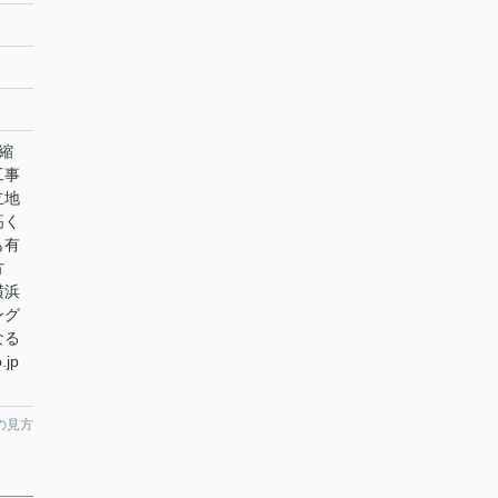
縮
工事
立地
高く
も有
方
横浜
ング
なる
.jp
の見方