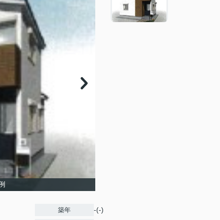
例
-(-)
築年