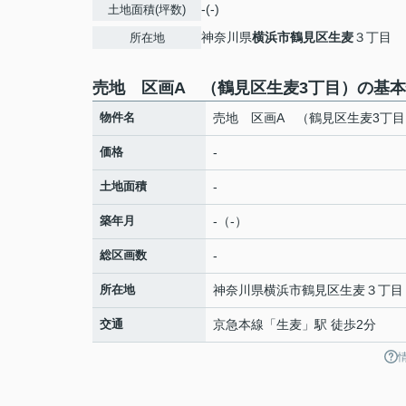
-(-)
土地面積(坪数)
神奈川県
横浜市鶴見区
生麦
３丁目
所在地
売地 区画A （鶴見区生麦3丁目）の基
物件名
売地 区画A （鶴見区生麦3丁目
価格
-
土地面積
-
築年月
-（-）
総区画数
-
所在地
神奈川県
横浜市鶴見区
生麦
３丁目
交通
京急本線
「
生麦
」駅 徒歩2分