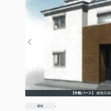
【外観パース】
建物完成
-
価格