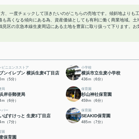
る方、一度チェックして頂きたいのがこちらの売地です。傾斜地よりも
格も高くなる傾向にある為、資産価値としても有利に働く商業地域。土
鶴見区の京急本線生麦周辺にある土地を豊富に取り扱って下ります。お
ンビニエンスストア
小学校
ブンイレブン 横浜生麦4丁目店
横浜市立生麦小学校
70ｍ（5分）
436ｍ（6分）
便局
保育園
浜岸谷郵便局
杉山神社保育園
54ｍ（6分）
459ｍ（6分）
ーパー
保育園
いばすけっと 生麦3丁目店
SEAKID保育園
84ｍ（7分）
485ｍ（7分）
育園
麦保育園