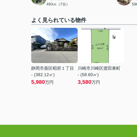
493ｍ（7分）
5
よく見られている物件
静岡市葵区昭府１丁目
川崎市川崎区渡田東町
- (382.12㎡)
- (58.60㎡)
5,980
3,580
万円
万円