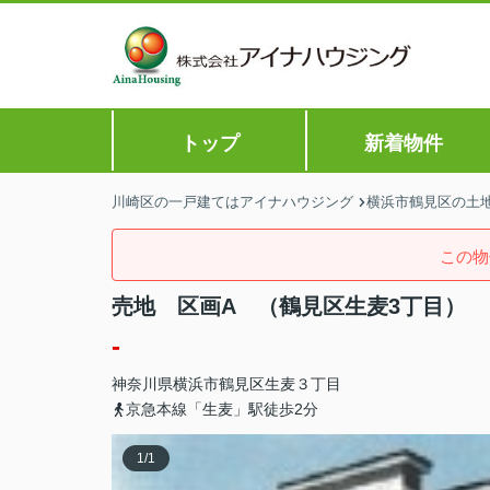
トップ
新着物件
川崎区の一戸建てはアイナハウジング
横浜市鶴見区の土地
この物
売地 区画A （鶴見区生麦3丁目）
-
神奈川県
横浜市鶴見区
生麦
３丁目
京急本線「生麦」駅徒歩2分
1
/
1