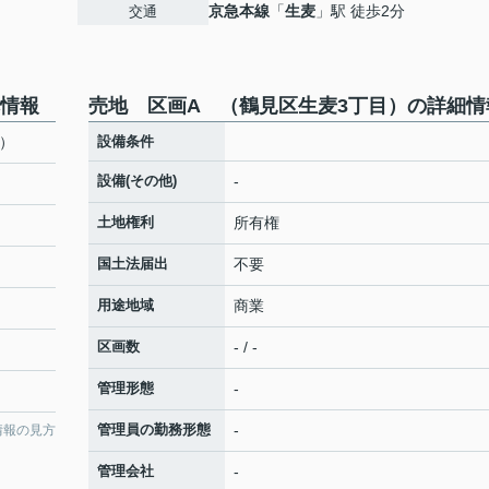
京急本線
「
生麦
」駅 徒歩2分
交通
本情報
売地 区画A （鶴見区生麦3丁目）の詳細情
）
設備条件
設備(その他)
-
土地権利
所有権
国土法届出
不要
用途地域
商業
区画数
- / -
管理形態
-
管理員の勤務形態
-
情報の見方
管理会社
-