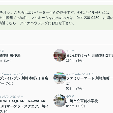
イチオシ。こちらはエレベーター付きの物件です。外観タイル張りには、
階建ての物件。マイホームをお求めの方は、044-230-0480にお問
崎近くなら、アイナハウジングにお任せ下さい。
便局
スーパー
崎本町郵便局
まいばすけっと 川崎本町2丁
1ｍ（1分）
194ｍ（3分）
ンビニエンスストア
コンビニエンスストア
ブンイレブン 川崎本町2丁目店
ファミリーマート 川崎旭町
97ｍ（5分）
店
553ｍ（7分）
ョッピングセンター
小学校
ARKET SQUARE KAWASAKI
川崎市立宮前小学校
AST(マーケットスクエア川崎イ
856ｍ（11分）
スト)