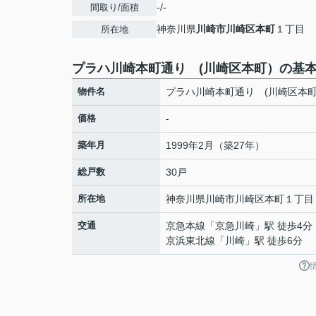
-/-
間取り/面積
神奈川県
川崎市川崎区
本町
１丁目
所在地
プラハ川崎本町通り (川崎区本町）の基
物件名
プラハ川崎本町通り (川崎区本
価格
-
築年月
1999年2月（築27年）
総戸数
30戸
所在地
神奈川県
川崎市川崎区
本町
１丁目
交通
京急本線
「
京急川崎
」駅 徒歩4分
京浜東北線
「
川崎
」駅 徒歩6分