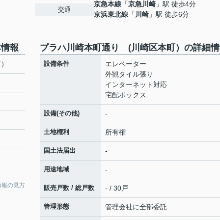
京急本線
「
京急川崎
」駅 徒歩4分
交通
京浜東北線
「
川崎
」駅 徒歩6分
本情報
プラハ川崎本町通り (川崎区本町）の詳細情
町）
設備条件
エレベーター
外観タイル張り
インターネット対応
宅配ボックス
設備(その他)
-
土地権利
所有権
国土法届出
-
用途地域
-
情報の見方
販売戸数 / 総戸数
- / 30戸
管理形態
管理会社に全部委託