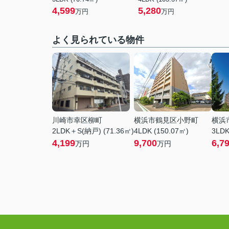
4,599
5,280
万円
万円
よく見られている物件
川崎市幸区柳町
横浜市鶴見区小野町
横浜
2LDK＋S(納戸) (71.36㎡)
4LDK (150.07㎡)
3LDK
4,199
9,700
6,7
万円
万円