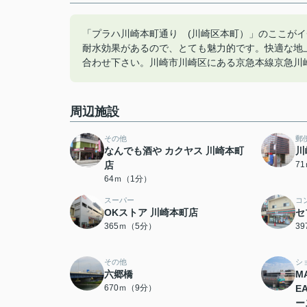
「プラハ川崎本町通り (川崎区本町）」のここが
耐水効果があるので、とても魅力的です。快適な地上11
合わせ下さい。川崎市川崎区にある京急本線京急川
周辺施設
その他
郵
なんでも酒や カクヤス 川崎本町
川
店
7
64ｍ（1分）
スーパー
コ
OKストア 川崎本町店
セ
365ｍ（5分）
3
その他
シ
六郷橋
M
670ｍ（9分）
E
ー