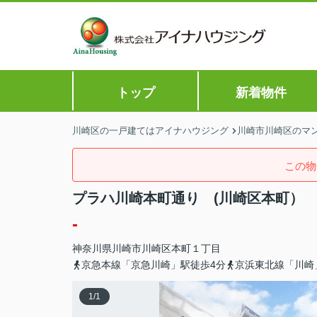
トップ
新着物件
川崎区の一戸建てはアイナハウジング
川崎市川崎区のマン
この物
プラハ川崎本町通り (川崎区本町）
-
神奈川県
川崎市川崎区
本町
１丁目
京急本線「京急川崎」駅徒歩4分
京浜東北線「川崎
1
/
1