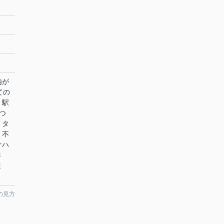
内が
ての
、駅
つ
、タ
。不
ナハ
さ
ま
の見方