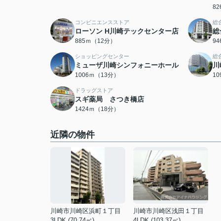
8
コンビニエンスストア
総
ローソン H川崎テックセンター店
総
885ｍ（12分）
9
ショッピングセンター
総
ミューザ川崎シンフォニーホール
川
1006ｍ（13分）
1
ドラッグストア
スギ薬局 さつき橋店
1424ｍ（18分）
近隣の物件
川崎市川崎区浜町１丁目
川崎市川崎区浅田１丁目
3LDK (70.74㎡)
4LDK (103.37㎡)