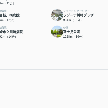
26ｍ（11分）
合病院
ショッピングセンター
合新川橋病院
ラゾーナ川崎プラザ
46ｍ（12分）
994ｍ（13分）
合病院
公園
崎市立川崎病院
富士見公園
091ｍ（14分）
1228ｍ（16分）