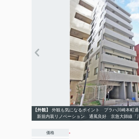
【外観】
外観も気になるポイント プラハ川崎本町通
新規内装リノベーション 通風良好 京急大師線
-
価格