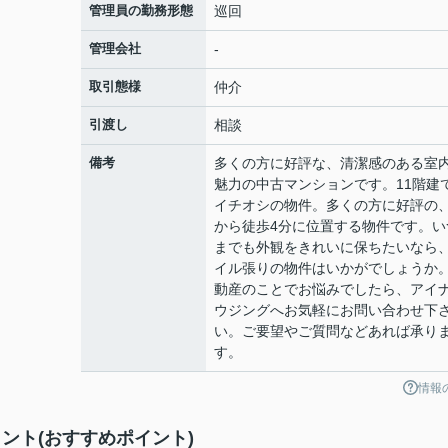
管理員の勤務形態
巡回
管理会社
-
取引態様
仲介
引渡し
相談
備考
多くの方に好評な、清潔感のある室
魅力の中古マンションです。11階建
イチオシの物件。多くの方に好評の
から徒歩4分に位置する物件です。い
までも外観をきれいに保ちたいなら
イル張りの物件はいかがでしょうか
動産のことでお悩みでしたら、アイ
ウジングへお気軽にお問い合わせ下
い。ご要望やご質問などあれば承り
す。
情報
ント(おすすめポイント)