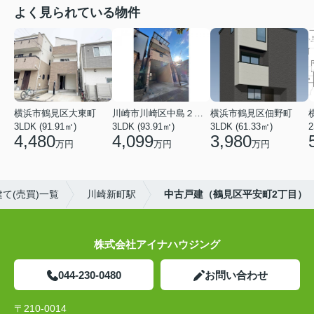
よく見られている物件
横浜市鶴見区大東町
川崎市川崎区中島２丁目
横浜市鶴見区佃野町
3LDK (91.91㎡)
3LDK (93.91㎡)
3LDK (61.33㎡)
2
4,480
4,099
3,980
万円
万円
万円
て(売買)一覧
川崎新町駅
中古戸建（鶴見区平安町2丁目）
株式会社アイナハウジング
044-230-0480
お問い合わせ
〒210-0014