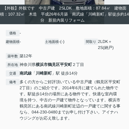
【外観】外観です 中古戸建 2SLDK 敷地面積：87.84㎡ 建物面
積：107.32㎡ 木造 平成26年6月築 南武線「川崎新町」駅徒歩約14
分 新規内装リフォーム
-
価格
-
-(-)
2LDK＋
建物面積
土地面積
間取り
2S(納戸)
築12年
築年数
神奈川県
横浜市鶴見区
平安町
２丁目
所在地
南武線
「
川崎新町
」駅 徒歩14分
交通
多くの方からご好評頂いている中古戸建（鶴見区平安町
備考
2丁目）のご紹介です。2014年6月に建てられた物件で
す。駅徒歩14分の場所にある物件です。快適な室内環
境を持つ、中古の一戸建て物件となっています。横浜市
鶴見区にある南武線川崎新町近辺の一戸建てに関する事
なら、044-230-0480までお申し付け下さい。アイナハ
ウジングがお応え致します。