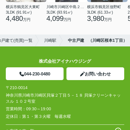
横浜市鶴見区大東町
川崎市川崎区中島２丁目
横浜市鶴見区佃野町
3LDK (91.91㎡)
3LDK (93.91㎡)
3LDK (61.33㎡)
2
4,480
4,099
3,980
万円
万円
万円
戸建て(売買)一覧
川崎駅
中古戸建 （川崎区桜本1丁目）
株式会社アイナハウジング
044-230-0480
お問い合わせ
〒210-0014
神奈川県川崎市川崎区貝塚２丁目５－１８ 貝塚クリーンキャッ
スル １０２号室
営業時間：
09:30～19:00
定休日：
第１・第３火曜 毎週水曜