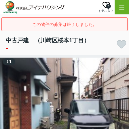
0
お気に入り
この物件の募集は終了しました。
中古戸建 （川崎区桜本1丁目）
-
1
/
1