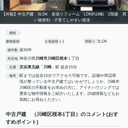
【外観】中古戸建 3LDK 新規リフォーム LDK約18帖 2階建 買
い物便利 子育てしやすい環境
-
価格
-
-(-)
3LDK
建物面積
土地面積
間取り
築30年
築年数
神奈川県
川崎市川崎区
桜本
１丁目
所在地
京浜東北線
「
川崎
」駅 徒歩15分
交通
駅までは徒歩15分でアクセス可能です。設備や周辺環
備考
境が整っている中古戸建てはいかがでしょうか。川崎市
川崎区の不動産をお求めの方に、アイナハウジングでは
豊富な物件情報をご紹介いたします。詳細情報などもお
気軽にお尋ねください。
中古戸建 （川崎区桜本1丁目）のコメント(おす
すめポイント)