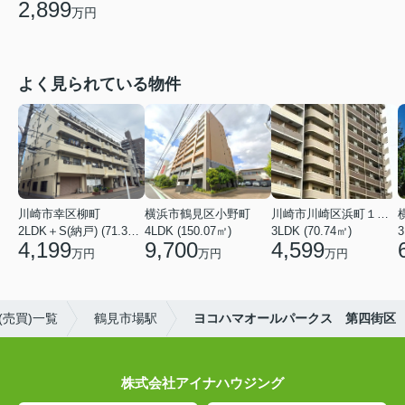
2,899
万円
よく見られている物件
川崎市幸区柳町
横浜市鶴見区小野町
川崎市川崎区浜町１丁目
2LDK＋S(納戸) (71.36㎡)
4LDK (150.07㎡)
3LDK (70.74㎡)
3
4,199
9,700
4,599
万円
万円
万円
売買)一覧
鶴見市場駅
ヨコハマオールパークス 第四街区
株式会社アイナハウジング