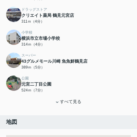
ドラッグストア
クリエイト薬局 鶴見元宮店
311ｍ（4分）
小学校
横浜市立市場小学校
314ｍ（4分）
スーパー
43グルメモール川崎 魚魚鮮鶴見店
389ｍ（5分）
公園
元宮二丁目公園
524ｍ（7分）
すべて見る
地図