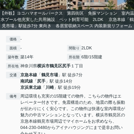
【外観】ヨコハマオールパークス 第四街区 免振マンション 室内温
水プール他充実した共用施設 ペット飼育可能 2LDK 京急本線「鶴
見市場」駅徒歩7分 東向き 各居室収納スペース 内装新規リフォーム
-
価格
-
2LDK
面積
間取り
築14年
6階/15階建
築年数
所在階
神奈川県
横浜市鶴見区
尻手
１丁目
所在地
京急本線
「
鶴見市場
」駅 徒歩7分
交通
南武線
「
尻手
」駅 徒歩14分
京浜東北線
「
川崎
」駅 徒歩19分
周辺環境も充実の15階建ての物件。こちらの物件はエ
備考
レベーター付きです。免震構造のため、地震の際も振動
が伝わりにくく安心です。この物件は快適な室内環境が
魅力の中古マンションとなっています。横浜市鶴見区の
京急本線鶴見市場周辺でマイホームをお求めなら、
044-230-0480からアイナハウジングにまで是非お問い
合わせ下さい。