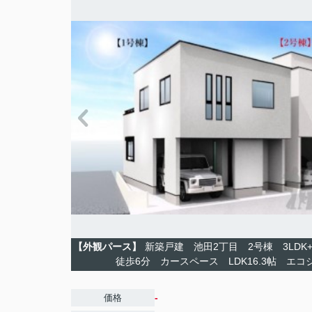
【外観パース】
新築戸建 池田2丁目 2号棟 3LDK
徒歩6分 カースペース LDK16.3帖 エ
-
価格