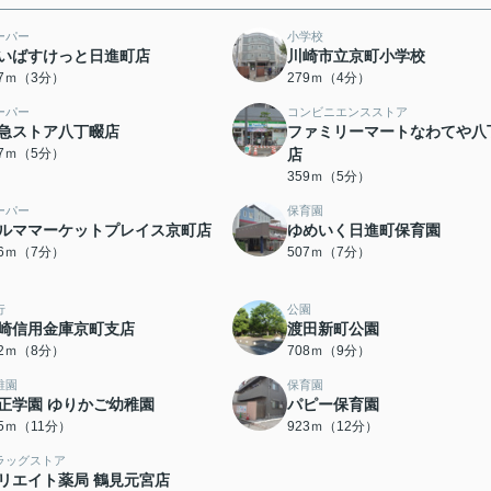
ーパー
小学校
いばすけっと日進町店
川崎市立京町小学校
27ｍ（3分）
279ｍ（4分）
ーパー
コンビニエンスストア
急ストア八丁畷店
ファミリーマートなわてや八
57ｍ（5分）
店
359ｍ（5分）
ーパー
保育園
ルママーケットプレイス京町店
ゆめいく日進町保育園
06ｍ（7分）
507ｍ（7分）
行
公園
崎信用金庫京町支店
渡田新町公園
62ｍ（8分）
708ｍ（9分）
稚園
保育園
正学園 ゆりかご幼稚園
パピー保育園
35ｍ（11分）
923ｍ（12分）
ラッグストア
リエイト薬局 鶴見元宮店