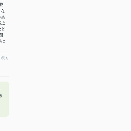
物
とな
のあ
畷近
など
聞
寧に
の見方
タ
市