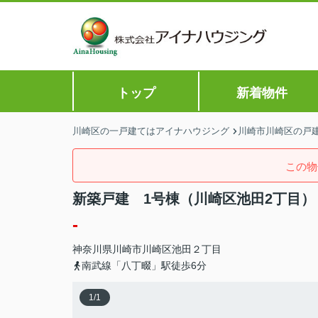
トップ
新着物件
川崎区の一戸建てはアイナハウジング
川崎市川崎区の戸建
この物
新築戸建 1号棟（川崎区池田2丁目）
-
神奈川県
川崎市川崎区
池田
２丁目
南武線「八丁畷」駅徒歩6分
1
/
1