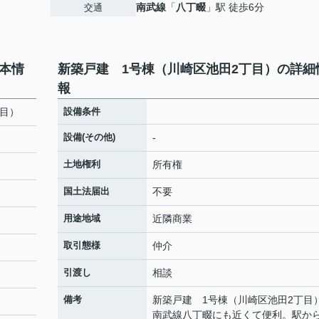
南武線
「
八丁畷
」駅 徒歩6分
交通
本情
新築戸建 1号棟（川崎区池田2丁目）の詳細
報
丁目）
設備条件
設備(その他)
-
土地権利
所有権
国土法届出
不要
用途地域
近隣商業
取引態様
仲介
引渡し
相談
備考
新築戸建 1号棟（川崎区池田2丁目
南武線八丁畷にも近くて便利。駅か