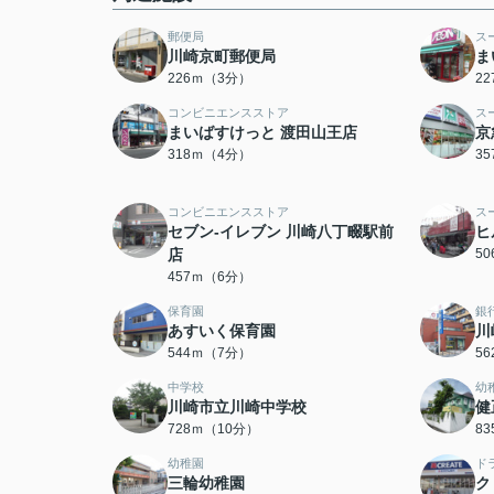
郵便局
ス
川崎京町郵便局
ま
226ｍ（3分）
2
コンビニエンスストア
ス
まいばすけっと 渡田山王店
京
318ｍ（4分）
3
コンビニエンスストア
ス
セブン‐イレブン 川崎八丁畷駅前
ヒ
店
5
457ｍ（6分）
保育園
銀
あすいく保育園
川
544ｍ（7分）
5
中学校
幼
川崎市立川崎中学校
健
728ｍ（10分）
8
幼稚園
ド
三輪幼稚園
ク