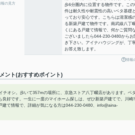
情報の見方
歩6分圏内に位置する物件です。この
件は耐久性や耐震性の高いベタ基礎
っており安心です。こちらは清潔感
る新築戸建て物件です。南武線八丁
くにある戸建て情報で、何かご質問
ございましたら044-230-0480からお
き下さい。アイナハウジングが、丁
お答え致します。
情報
メント(おすすめポイント)
イチオシ。歩いて357mの場所に、京急ストア八丁畷店があります。ベ
も良好です。一生に一度のマイホーム探しは、ぜひ新築戸建てで。川崎
で、詳細が気になる方は044-230-0480、info@aina-