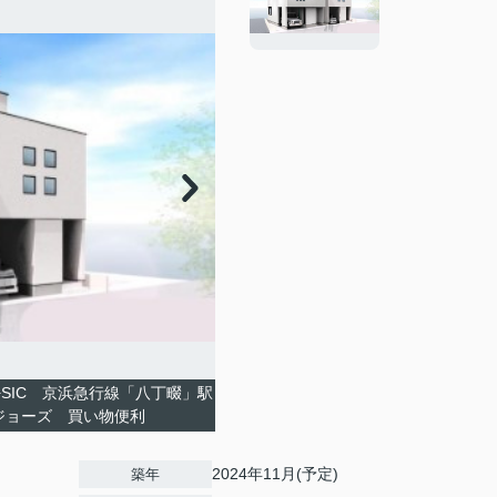
+SIC 京浜急行線「八丁畷」駅
コジョーズ 買い物便利
2024年11月(予定)
築年