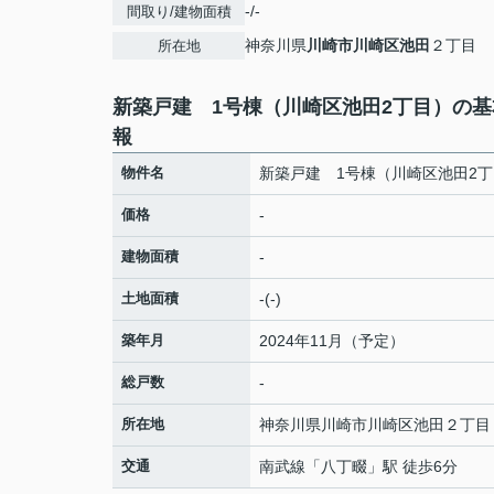
-/-
間取り/建物面積
神奈川県
川崎市川崎区
池田
２丁目
所在地
新築戸建 1号棟（川崎区池田2丁目）の基
報
物件名
新築戸建 1号棟（川崎区池田2
価格
-
建物面積
-
土地面積
-(-)
築年月
2024年11月（予定）
総戸数
-
所在地
神奈川県
川崎市川崎区
池田
２丁目
交通
南武線
「
八丁畷
」駅 徒歩6分