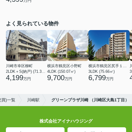
万円
よく見られている物件
川崎市幸区柳町
横浜市鶴見区小野町
横浜市鶴見区尻手１丁目
2LDK＋S(納戸) (71.36㎡)
4LDK (150.07㎡)
3LDK (75.66㎡)
3
4,199
9,700
6,799
万円
万円
万円
買)一覧
川崎駅
グリーンプラザ川崎 （川崎区大島1丁目）
株式会社アイナハウジング