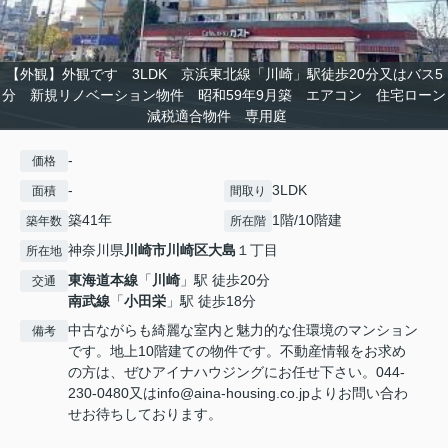
【外観】外観です 3LDK 京浜東北線「川崎」駅徒歩20分又はバス5
分 新規リノベーション物件 昭和59年9月築 エアコン 住宅ローン
減税適合物件 専用庭
-
価格
-
3LDK
面積
間取り
築41年
1階/10階建
築年数
所在階
神奈川県
川崎市川崎区
大島
１丁目
所在地
東海道本線
「
川崎
」駅 徒歩20分
交通
南武線
「
小田栄
」駅 徒歩18分
中古ながらも綺麗な室内と魅力的な住環境のマンション
備考
です。地上10階建ての物件です。不動産情報をお求め
の方は、ぜひアイナハウジングにお任せ下さい。044-
230-0480又はinfo@aina-housing.co.jpよりお問い合わ
せお待ちしております。