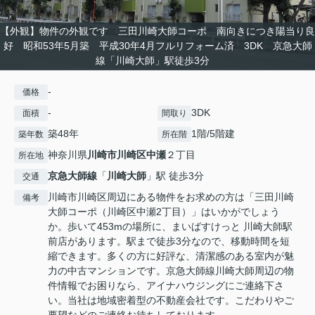
【外観】物件の外観です 三田川崎大師コーポ 南向きにつき陽当り良
好 昭和53年5月築 平成30年4月フルリフォーム済 3DK 京急大師
線「川崎大師」駅徒歩3分
-
価格
-
3DK
面積
間取り
築48年
1階/5階建
築年数
所在階
神奈川県
川崎市川崎区
中瀬
２丁目
所在地
京急大師線
「
川崎大師
」駅 徒歩3分
交通
川崎市川崎区周辺にある物件をお求めの方は「三田川崎
備考
大師コーポ（川崎区中瀬2丁目）」はいかがでしょう
か。歩いて453mの場所に、まいばすけっと 川崎大師駅
前店があります。駅まで徒歩3分なので、移動時間を短
縮できます。多くの方に好評な、清潔感のある室内が魅
力の中古マンションです。京急大師線川崎大師周辺の物
件情報でお困りなら、アイナハウジングにご連絡下さ
い。当社は地域密着型の不動産会社です。こだわりやご