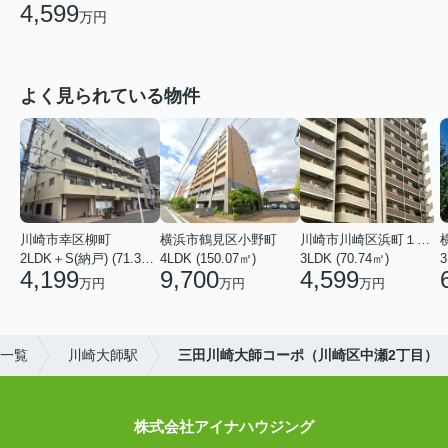
4,599
万円
よく見られている物件
川崎市幸区柳町
横浜市鶴見区小野町
川崎市川崎区浜町１丁目
2LDK＋S(納戸) (71.36㎡)
4LDK (150.07㎡)
3LDK (70.74㎡)
3
4,199
9,700
4,599
万円
万円
万円
)一覧
川崎大師駅
三田川崎大師コーポ（川崎区中瀬2丁目）
株式会社アイナハウジング