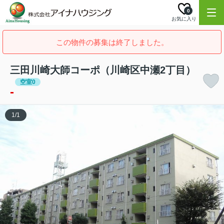
0
お気に入り
この物件の募集は終了しました。
三田川崎大師コーポ（川崎区中瀬2丁目）
空室0
-
1
/
1