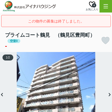
0
お気に入り
この物件の募集は終了しました。
プライムコート鶴見 （鶴見区豊岡町）
空室0
-
1
/
2