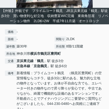
【外観】外観です プライムコート鶴見 JR京浜東北線「鶴見」駅徒
歩3分 買い物便利な好立地 収納豊富WIC完備 東南角部屋 リノベ
ーション物件 2LDK+2W 平成7年11月築 オートロック
-
価格
-
2LDK
面積
間取り
築30年
8階/11階建
築年数
所在階
神奈川県
横浜市鶴見区
豊岡町
所在地
京浜東北線
「
鶴見
」駅 徒歩3分
交通
京急本線
「
京急鶴見
」駅 徒歩6分
新着情報：プライムコート鶴見 （鶴見区豊岡町）の空
備考
室情報ならコチラ。徒歩3分に駅のある、魅力的な立地
の物件となっています。お体が不自由な方でも、エレベ
ーター付きの物件なので昇り降りが安心です。中古であ
りながら、綺麗で機能的な設備のあるマンションです。
不動産のことでアイナハウジングにご要望やご質問など
がございましたら、044-230-0480へお気軽にご連絡下
さい。