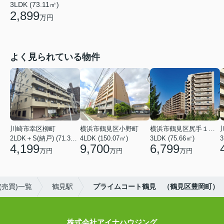
3LDK (73.11㎡)
2,899
万円
よく見られている物件
川崎市幸区柳町
横浜市鶴見区小野町
横浜市鶴見区尻手１丁目
2LDK＋S(納戸) (71.36㎡)
4LDK (150.07㎡)
3LDK (75.66㎡)
3
4,199
9,700
6,799
万円
万円
万円
売買)一覧
鶴見駅
プライムコート鶴見 （鶴見区豊岡町）
株式会社アイナハウジング