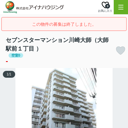
0
お気に入り
この物件の募集は終了しました。
セブンスターマンション川崎大師（大師
駅前１丁目 ）
空室0
-
1
/
1