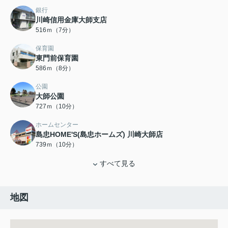
銀行
川崎信用金庫大師支店
516ｍ（7分）
保育園
東門前保育園
586ｍ（8分）
公園
大師公園
727ｍ（10分）
ホームセンター
島忠HOME'S(島忠ホームズ) 川崎大師店
739ｍ（10分）
すべて見る
地図