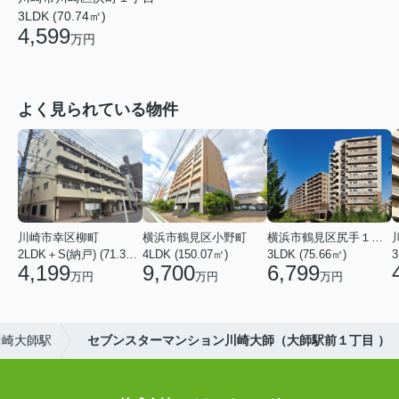
3LDK (70.74㎡)
4,599
万円
よく見られている物件
川崎市幸区柳町
横浜市鶴見区小野町
横浜市鶴見区尻手１丁目
2LDK＋S(納戸) (71.36㎡)
4LDK (150.07㎡)
3LDK (75.66㎡)
3
4,199
9,700
6,799
万円
万円
万円
川崎大師駅
セブンスターマンション川崎大師（大師駅前１丁目 ）