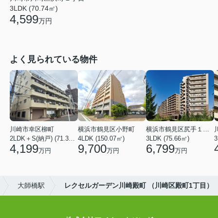
3LDK (70.74㎡)
4,599
万円
よく見られている物件
川崎市幸区柳町
横浜市鶴見区小野町
横浜市鶴見区尻手１丁目
2LDK＋S(納戸) (71.36㎡)
4LDK (150.07㎡)
3LDK (75.66㎡)
3
4,199
9,700
6,799
万円
万円
万円
大師橋駅
レクセルガーデン川崎殿町 （川崎区殿町1丁目）