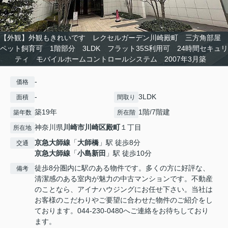
【外観】外観もきれいです レクセルガーデン川崎殿町 三方角部屋
ペット飼育可 1階部分 3LDK フラット35S利用可 24時間セキュリ
ティ モバイルホームコントロールシステム 2007年3月築
-
価格
-
3LDK
面積
間取り
築19年
1階/7階建
築年数
所在階
神奈川県
川崎市川崎区
殿町
１丁目
所在地
京急大師線
「
大師橋
」駅 徒歩8分
交通
京急大師線
「
小島新田
」駅 徒歩10分
徒歩8分圏内に駅のある物件です。多くの方に好評な、
備考
清潔感のある室内が魅力の中古マンションです。不動産
のことなら、アイナハウジングにお任せ下さい。当社は
お客様のこだわりやご要望に合わせた物件のご紹介をし
ております。044-230-0480へご連絡をお待ちしており
ます。