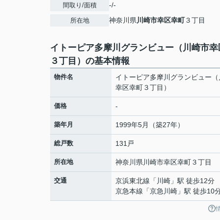
-/-
間取り/面積
神奈川県
川崎市幸区
幸町
３丁目
所在地
イトーピア多摩川グランビュー（川崎市幸
３丁目）の基本情報
物件名
イトーピア多摩川グランビュー（
幸区幸町３丁目）
価格
-
築年月
1999年5月（築27年）
総戸数
131戸
所在地
神奈川県
川崎市幸区
幸町
３丁目
交通
京浜東北線
「
川崎
」駅 徒歩12分
京急本線
「
京急川崎
」駅 徒歩10