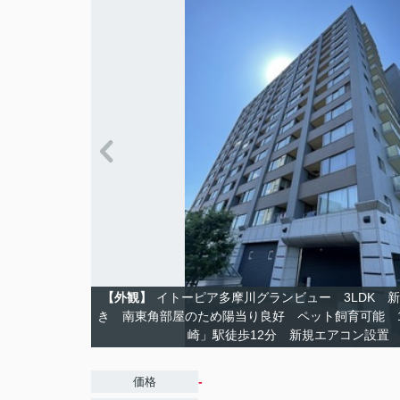
【外観】
イトーピア多摩川グランビュー 3LDK 
き 南東角部屋のため陽当り良好 ペット飼育可能 1
崎」駅徒歩12分 新規エアコン設置
-
価格