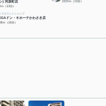
ン) 河原町店
1015ｍ（13分）
90ｍ（13分）
ィスカウントショップ
EGAドン・キホーテかわさき店
208ｍ（16分）