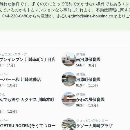
し離れた物件です。多くの方にとって便利で欠かせない条件でもあるエレ
んでいるのかも中古マンションなら事前に知れます。不動産情報に関す
0-0480からお電話か、あるいはinfo@aina-housing.co.jpよりご
ンビニエンスストア
保育園
ブンイレブン 川崎幸町1丁目店
南河原保育園
33ｍ（7分）
566ｍ（8分）
ーパー
保育園
ーパー三和 川崎遠藤店
河原町保育園
49ｍ（10分）
819ｍ（11分）
の他
保育園
んでも酒や カクヤス 川崎本町
かわの風保育園
963ｍ（13分）
53ｍ（12分）
ーパー
ショッピングセンター
OTETSU ROZEN(そうてつロー
ラゾーナ川崎プラザ