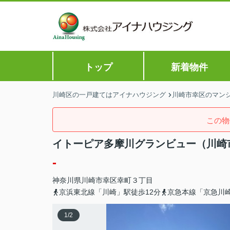
トップ
新着物件
川崎区の一戸建てはアイナハウジング
川崎市幸区のマンシ
この物
イトーピア多摩川グランビュー（川崎
-
神奈川県
川崎市幸区
幸町
３丁目
京浜東北線「川崎」駅徒歩12分
京急本線「京急川崎
1
/
2