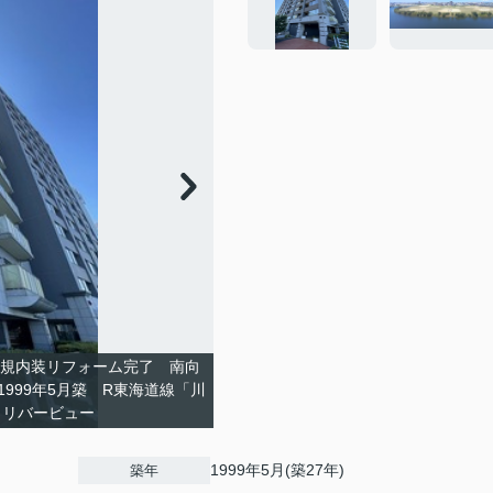
新規内装リフォーム完了 南向
999年5月築 R東海道線「川
 リバービュー
1999年5月(築27年)
築年