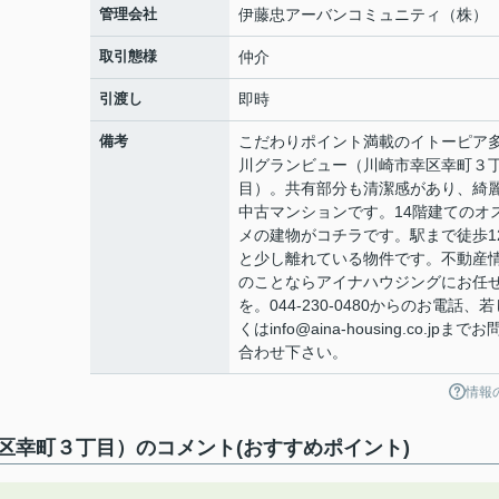
管理会社
伊藤忠アーバンコミュニティ（株）
取引態様
仲介
引渡し
即時
備考
こだわりポイント満載のイトーピア
川グランビュー（川崎市幸区幸町３
目）。共有部分も清潔感があり、綺
中古マンションです。14階建てのオ
メの建物がコチラです。駅まで徒歩1
と少し離れている物件です。不動産
のことならアイナハウジングにお任
を。044-230-0480からのお電話、若
くはinfo@aina-housing.co.jpまで
合わせ下さい。
情報
区幸町３丁目）のコメント(おすすめポイント)