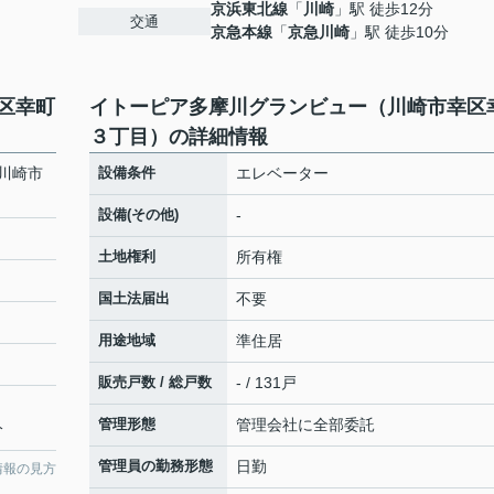
京浜東北線
「
川崎
」駅 徒歩12分
交通
京急本線
「
京急川崎
」駅 徒歩10分
区幸町
イトーピア多摩川グランビュー（川崎市幸区
３丁目）の詳細情報
川崎市
設備条件
エレベーター
設備(その他)
-
土地権利
所有権
国土法届出
不要
用途地域
準住居
販売戸数 / 総戸数
- / 131戸
管理形態
管理会社に全部委託
分
管理員の勤務形態
日勤
情報の見方