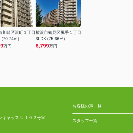
市川崎区浜町１丁目
横浜市鶴見区尻手１丁目
 (70.74㎡)
3LDK (75.66㎡)
99
6,799
万円
万円
お客様の声一覧
ンキャッスル １０２号室
スタッフ一覧