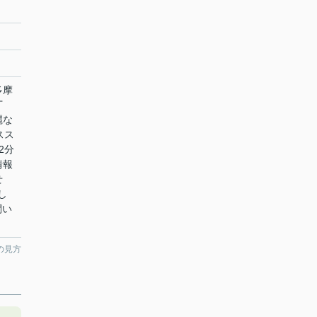
多摩
丁
麗な
スス
2分
情報
せ
し
お問い
の見方