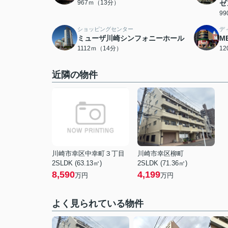
967ｍ（13分）
ゼ
9
ショッピングセンター
デ
ミューザ川崎シンフォニーホール
M
1112ｍ（14分）
1
近隣の物件
川崎市幸区中幸町３丁目
川崎市幸区柳町
2SLDK (63.13㎡)
2SLDK (71.36㎡)
8,590
4,199
万円
万円
よく見られている物件