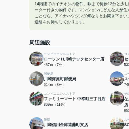
14階建てのイチオシの物件。駅まで徒歩12分と少
ーター付きの物件です。マンションにどんな人が住
ことなら、アイナハウジング何なりとお聞き下さい。044-23
連絡をお待ちしております。
周辺施設
コンビニエンスストア
コ
ローソン H川崎テックセンター店
セ
487ｍ（7分）
5
郵便局
ス
川崎河原町郵便局
ス
614ｍ（8分）
7
コンビニエンスストア
そ
ファミリーマート 中幸町三丁目店
な
869ｍ（11分）
店
9
警察
ス
川崎信用金庫遠藤町支店
S