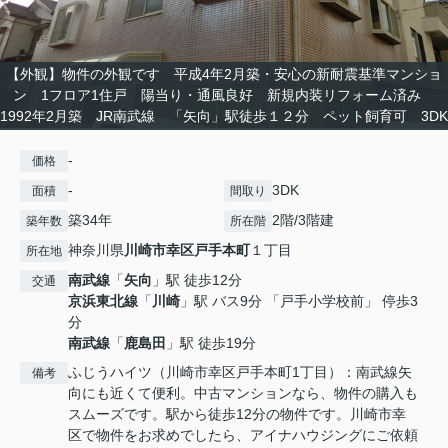
【外観】物件の外観です 平成4年2月築・安心の新耐震基準マンショ
ン 1フロア1住戸 陽当り・通風良好 新規内装リフォーム済み
1992年2月築 JR南武線 「矢向」駅徒歩１２分 ペット飼育可 3DK
-
価格
-
3DK
面積
間取り
築34年
2階/3階建
築年数
所在階
神奈川県
川崎市幸区
戸手本町
１丁目
所在地
南武線
「
矢向
」駅 徒歩12分
交通
京浜東北線
「
川崎
」駅 バス9分 「戸手小学校前」 停歩3
分
南武線
「
鹿島田
」駅 徒歩19分
ふじうハイツ（川崎市幸区戸手本町1丁目）：南武線矢
備考
向にも近くて便利。中古マンションなら、物件の購入も
スムーズです。駅から徒歩12分の物件です。川崎市幸
区で物件をお求めでしたら、アイナハウジングにご依頼