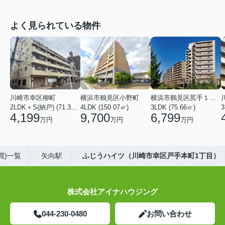
よく見られている物件
川崎市幸区柳町
横浜市鶴見区小野町
横浜市鶴見区尻手１丁目
2LDK＋S(納戸) (71.36㎡)
4LDK (150.07㎡)
3LDK (75.66㎡)
3
4,199
9,700
6,799
万円
万円
万円
買)一覧
矢向駅
ふじうハイツ（川崎市幸区戸手本町1丁目）
株式会社アイナハウジング
044-230-0480
お問い合わせ